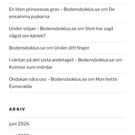
En liten prinsessas grav – Bodensboklus.se
om
De
ensamma pojkarna
Under slöjan – Bodensboklus.se
om
Vem har sagt
något om kärlek?
Bodensboklus.se
om
Under ditt finger
I väntan på det sista andetaget – Bodensboklus.se
om
Kvinnor som mördar
Ondskan nära oss – Bodensboklus.se
om
Hon hette
Esmeralda
ARKIV
juni 2026