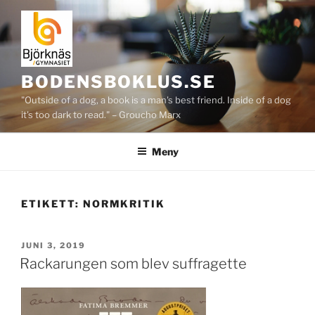
Hoppa
till
innehåll
BODENSBOKLUS.SE
"Outside of a dog, a book is a man's best friend. Inside of a dog
it's too dark to read." – Groucho Marx
Meny
ETIKETT:
NORMKRITIK
PUBLICERAT
JUNI 3, 2019
Rackarungen som blev suffragette