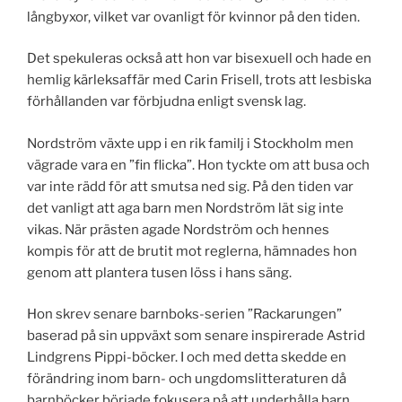
långbyxor, vilket var ovanligt för kvinnor på den tiden.
Det spekuleras också att hon var bisexuell och hade en
hemlig kärleksaffär med Carin Frisell, trots att lesbiska
förhållanden var förbjudna enligt svensk lag.
Nordström växte upp i en rik familj i Stockholm men
vägrade vara en ”fin flicka”. Hon tyckte om att busa och
var inte rädd för att smutsa ned sig. På den tiden var
det vanligt att aga barn men Nordström lät sig inte
vikas. När prästen agade Nordström och hennes
kompis för att de brutit mot reglerna, hämnades hon
genom att plantera tusen löss i hans säng.
Hon skrev senare barnboks-serien ”Rackarungen”
baserad på sin uppväxt som senare inspirerade Astrid
Lindgrens Pippi-böcker. I och med detta skedde en
förändring inom barn- och ungdomslitteraturen då
barnböcker började fokusera på att underhålla barn