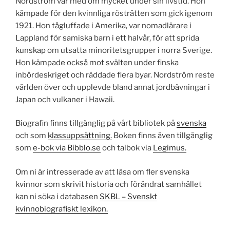
Nordström var med om mycket under sin livstid. Hon
kämpade för den kvinnliga rösträtten som gick igenom
1921. Hon tågluffade i Amerika, var nomadlärare i
Lappland för samiska barn i ett halvår, för att sprida
kunskap om utsatta minoritetsgrupper i norra Sverige.
Hon kämpade också mot svälten under finska
inbördeskriget och räddade flera byar. Nordström reste
världen över och upplevde bland annat jordbävningar i
Japan och vulkaner i Hawaii.
Biografin finns tillgänglig på vårt bibliotek på
svenska
och som
klassuppsättning.
Boken finns även tillgänglig
som
e-bok via Bibblo.se
och talbok via
Legimus.
Om ni är intresserade av att läsa om fler svenska
kvinnor som skrivit historia och förändrat samhället
kan ni söka i databasen
SKBL – Svenskt
kvinnobiografiskt lexikon.