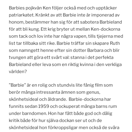
Barbies pojkvän Ken följer också med och upptäcker
patriarkatet. Kränkt av att Barbie inte är imponerad av
honom, bestämmer han sig för att sabotera Barbieland
för att bli kung. Ett krig bryter ut mellan Ken-dockorna
som tack och lov inte har några vapen, tills tjejerna med
list tar tillbaka sitt rike. Barbie träffar sin skapare Ruth
som namngett henne efter sin dotter Barbara och blir
tvungen att göra ett svårt val: stanna i det perfekta
Barbieland eller leva som en riktig kvinna i den verkliga
världen?
”Barbie” är en rolig och stundvis lite fånig film som
berör många intressanta ämnen som genus,
skönhetsideal och åldrande. Barbie-dockorna har
funnits sedan 1959 och ockuperat många barns rum
under barndomen. Hon har fått både god och dålig
kritik både för hur själva dockan ser ut och de
skönhetsideal hon förkroppsligar men också de svåra