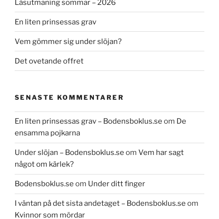
Läsutmaning sommar – 2026
En liten prinsessas grav
Vem gömmer sig under slöjan?
Det ovetande offret
SENASTE KOMMENTARER
En liten prinsessas grav – Bodensboklus.se
om
De
ensamma pojkarna
Under slöjan – Bodensboklus.se
om
Vem har sagt
något om kärlek?
Bodensboklus.se
om
Under ditt finger
I väntan på det sista andetaget – Bodensboklus.se
om
Kvinnor som mördar