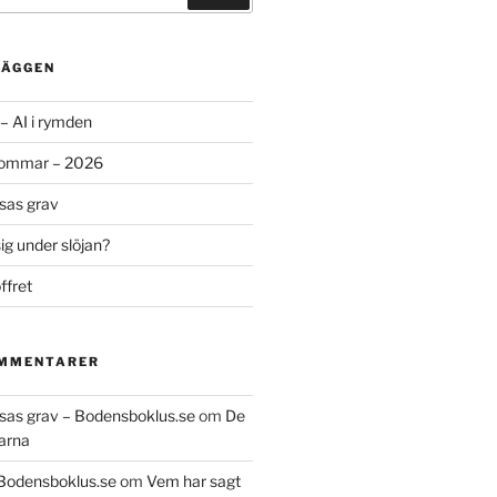
LÄGGEN
– AI i rymden
sommar – 2026
ssas grav
g under slöjan?
ffret
OMMENTARER
essas grav – Bodensboklus.se
om
De
arna
 Bodensboklus.se
om
Vem har sagt