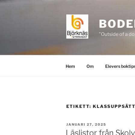
Hoppa
till
innehåll
BODE
"Outside of a do
Hem
Om
Elevers boktip
ETIKETT:
KLASSUPPSÄT
PUBLICERAT
JANUARI 27, 2025
Läslistor från Skol