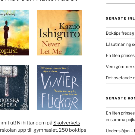
SENASTE IN
Boktips fredag 
Läsutmaning 
En liten prinse
Vem gömmer si
Det ovetande o
SENASTE K
En liten prins
ensamma pojk
mmit ut! Ni hittar dem på
Skolverkets
rskolan upp till gymnasiet. 250 boktips
Under slöjan –