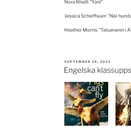
Nora Khalil: ”Yani”
Jessica Schieffauer: ”När hun
Heather Morris: ”Tatueraren i 
PUBLICERAT
SEPTEMBER 28, 2022
Engelska klassupps