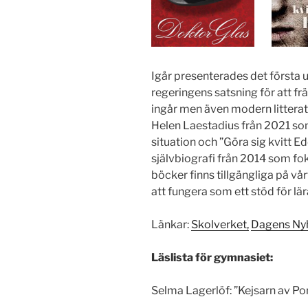
Igår presenterades det första ut
regeringens satsning för att frä
ingår men även modern litterat
Helen Laestadius från 2021 s
situation och ”Göra sig kvitt E
självbiografi från 2014 som f
böcker finns tillgängliga på vår
att fungera som ett stöd för lä
Länkar:
Skolverket,
Dagens Ny
Läslista för gymnasiet:
Selma Lagerlöf: ”Kejsarn av Por