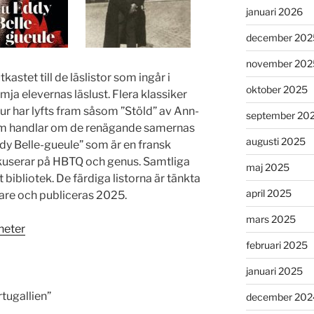
januari 2026
december 202
november 202
kastet till de läslistor som ingår i
oktober 2025
mja elevernas läslust. Flera klassiker
ur har lyfts fram såsom ”Stöld” av Ann-
september 20
om handlar om de renägande samernas
augusti 2025
ddy Belle-gueule” som är en fransk
okuserar på HBTQ och genus. Samtliga
maj 2025
t bibliotek. De färdiga listorna är tänkta
april 2025
rare och publiceras 2025.
mars 2025
heter
februari 2025
januari 2025
tugallien”
december 202