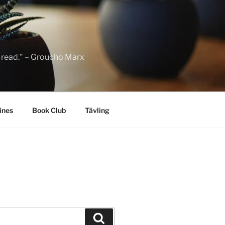
to read." – Groucho Marx
ines
Book Club
Tävling
Sök