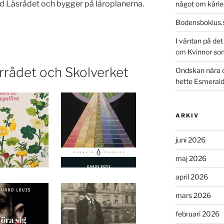
d Läsrådet och bygger på läroplanerna.
något om kärle
Bodensboklus.
I väntan på de
om
Kvinnor so
urrådet och Skolverket
Ondskan nära 
hette Esmeral
ARKIV
juni 2026
maj 2026
april 2026
mars 2026
februari 2026