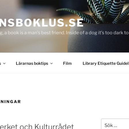
NSBOKLUS.SE
g, a book is a man's best friend. Inside of a dog it's too dark 
s
Lärarnas boktips
Film
Library Etiquette Guidel
TNINGAR
Sök
verket och Kulturrådet
efter: