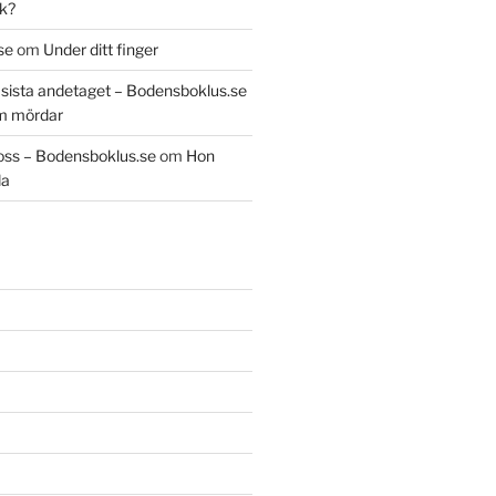
k?
se
om
Under ditt finger
t sista andetaget – Bodensboklus.se
m mördar
oss – Bodensboklus.se
om
Hon
da