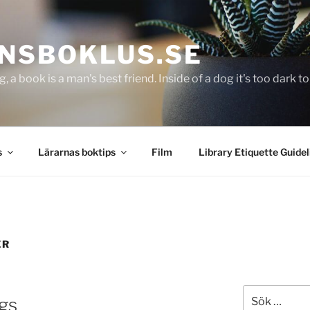
NSBOKLUS.SE
g, a book is a man's best friend. Inside of a dog it's too dark 
s
Lärarnas boktips
Film
Library Etiquette Guidel
ER
Sök
gs
efter: