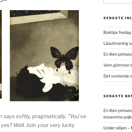
SENASTE IN
Boktips fredag 
Läsutmaning 
En liten prinse
Vem gömmer si
Det ovetande o
SENASTE K
En liten prins
says softly, pragmatically. ”You’ve
ensamma pojk
 yes? Well. Join your very lucky
Under slöjan –