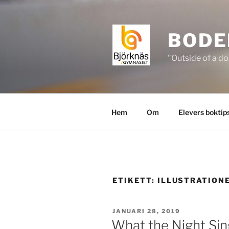
Hoppa
till
innehåll
BODE
"Outside of a do
Hem
Om
Elevers boktip
ETIKETT:
ILLUSTRATION
PUBLICERAT
JANUARI 28, 2019
What the Night Sin