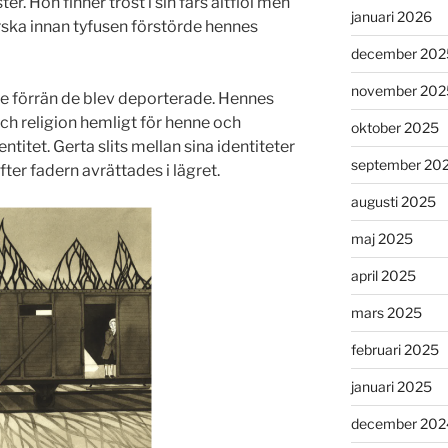
er. Hon finner tröst i sin fars altfiol men
januari 2026
ska innan tyfusen förstörde hennes
december 202
november 202
ude förrän de blev deporterade. Hennes
och religion hemligt för henne och
oktober 2025
ntitet. Gerta slits mellan sina identiteter
september 20
er fadern avrättades i lägret.
augusti 2025
maj 2025
april 2025
mars 2025
februari 2025
januari 2025
december 202