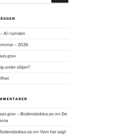
LÄGGEN
– AI i rymden
sommar – 2026
ssas grav
g under slöjan?
ffret
OMMENTARER
essas grav – Bodensboklus.se
om
De
arna
 Bodensboklus.se
om
Vem har sagt