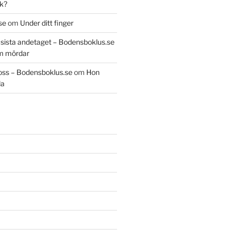
k?
se
om
Under ditt finger
t sista andetaget – Bodensboklus.se
m mördar
oss – Bodensboklus.se
om
Hon
da