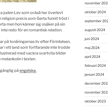
november 202
oktober 2024
xa juden Lev som också har överlevt
in religion precis som Gerta funnit tröst i
september 20
erta men hon känner sig osäker på sin
augusti 2024
 inte redo för en romantisk relation.
juni 2024
r på tonåringarnas liv efter Förintelsen.
ar i ett land som fortfarande inte trodde
maj 2024
llustrerad med vackra svartvita bilder
april 2024
melankolin i texten.
februari 2024
llgänglig på
engelska.
januari 2024
december 202
november 202
oktober 2023