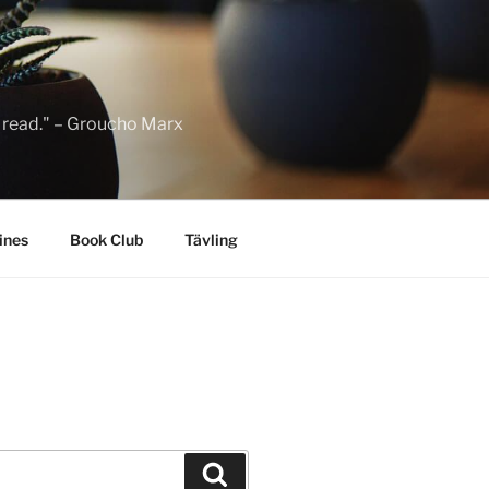
to read." – Groucho Marx
ines
Book Club
Tävling
Sök