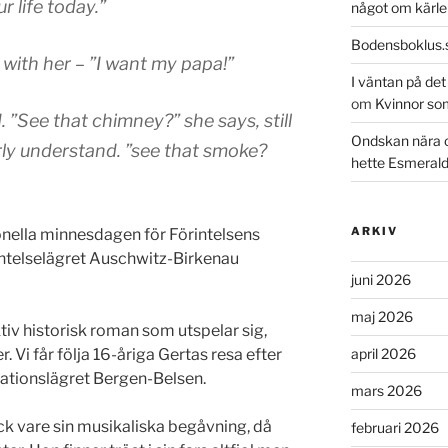
r life today.”
något om kärle
Bodensboklus.
with her – ”I want my papa!”
I väntan på de
om
Kvinnor so
 ”See that chimney?” she says, still
Ondskan nära 
early understand. ”see that smoke?
hette Esmeral
ARKIV
ionella minnesdagen för Förintelsens
ntelselägret Auschwitz-Birkenau
juni 2026
maj 2026
ktiv historisk roman som utspelar sig,
april 2026
r. Vi får följa 16-åriga Gertas resa efter
trationslägret Bergen-Belsen.
mars 2026
ck vare sin musikaliska begåvning, då
februari 2026