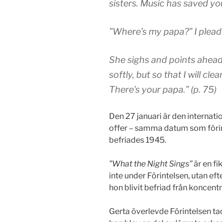
sisters. Music has saved you
”Where’s my papa?” I plead 
She sighs and points ahead.
softly, but so that I will cl
There’s your papa.” (p. 75)
Den 27 januari är den internat
offer – samma datum som föri
befriades 1945.
”What the Night Sings”
är en fi
inte under Förintelsen, utan efte
hon blivit befriad från koncen
Gerta överlevde Förintelsen ta