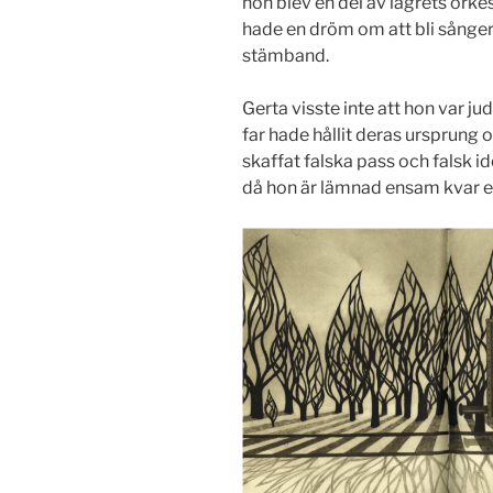
hon blev en del av lägrets orkest
hade en dröm om att bli sånger
stämband.
Gerta visste inte att hon var j
far hade hållit deras ursprung 
skaffat falska pass och falsk ide
då hon är lämnad ensam kvar eft