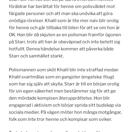
föräldrar har berättat för henne om polisvåldet mot
färgade personer och att man ska undvika att göra
onödiga rörelser. Khalil som är lite mer naiv blir orolig
för henne och går tillbaka till bilen för att se om hon är
OK. Han blir då skjuten av en polisman framför ögonen
på Starr, trots att han är obeväpnad och inte betett sig
hotfullt. Denna händelse kommer att påverka både
Starr och samhället starkt.
Polismannen som sköt Khalil blir inte straffad medan
Khalil svartmålas som en gangster (engelska:
thug
)
som har sig själv att skylla. Starr är till en början orolig
för sin egen säkerhet men bestämmer sig för att ge
den mördade kompisen återupprättelse. Hon blir
engagerad i aktivism och börjar sprida sitt budskap via
sociala medier. På vägen möter hon många motgångar,
folk som inte tror henne och kompisar som sviker.