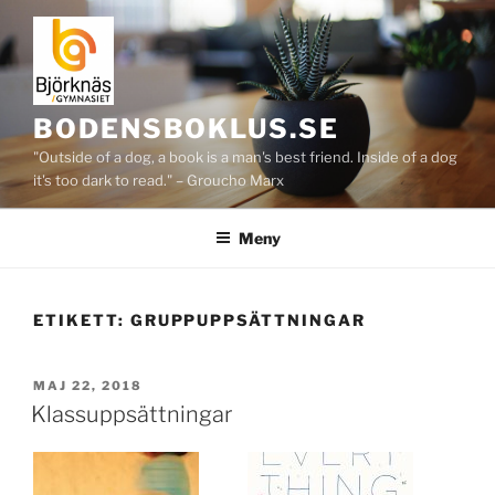
Hoppa
till
innehåll
BODENSBOKLUS.SE
"Outside of a dog, a book is a man's best friend. Inside of a dog
it's too dark to read." – Groucho Marx
Meny
ETIKETT:
GRUPPUPPSÄTTNINGAR
PUBLICERAT
MAJ 22, 2018
Klassuppsättningar