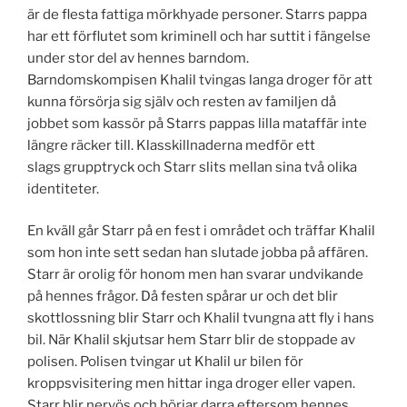
är de flesta fattiga mörkhyade personer. Starrs pappa
har ett förflutet som kriminell och har suttit i fängelse
under stor del av hennes barndom.
Barndomskompisen Khalil tvingas langa droger för att
kunna försörja sig själv och resten av familjen då
jobbet som kassör på Starrs pappas lilla mataffär inte
längre räcker till. Klasskillnaderna medför ett
slags grupptryck och Starr slits mellan sina två olika
identiteter.
En kväll går Starr på en fest i området och träffar Khalil
som hon inte sett sedan han slutade jobba på affären.
Starr är orolig för honom men han svarar undvikande
på hennes frågor. Då festen spårar ur och det blir
skottlossning blir Starr och Khalil tvungna att fly i hans
bil. När Khalil skjutsar hem Starr blir de stoppade av
polisen. Polisen tvingar ut Khalil ur bilen för
kroppsvisitering men hittar inga droger eller vapen.
Starr blir nervös och börjar darra eftersom hennes