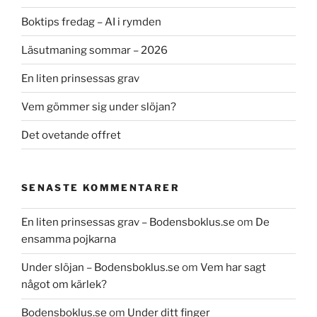
Boktips fredag – AI i rymden
Läsutmaning sommar – 2026
En liten prinsessas grav
Vem gömmer sig under slöjan?
Det ovetande offret
SENASTE KOMMENTARER
En liten prinsessas grav – Bodensboklus.se
om
De
ensamma pojkarna
Under slöjan – Bodensboklus.se
om
Vem har sagt
något om kärlek?
Bodensboklus.se
om
Under ditt finger