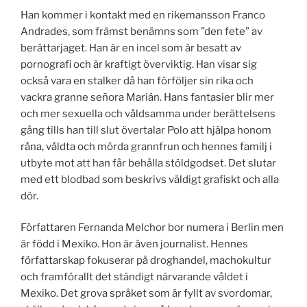
Han kommer i kontakt med en rikemansson Franco
Andrades, som främst benämns som ”den fete” av
berättarjaget. Han är en incel som är besatt av
pornografi och är kraftigt överviktig. Han visar sig
också vara en stalker då han förföljer sin rika och
vackra granne señora Marián. Hans fantasier blir mer
och mer sexuella och våldsamma under berättelsens
gång tills han till slut övertalar Polo att hjälpa honom
råna, våldta och mörda grannfrun och hennes familj i
utbyte mot att han får behålla stöldgodset. Det slutar
med ett blodbad som beskrivs väldigt grafiskt och alla
dör.
Författaren Fernanda Melchor bor numera i Berlin men
är född i Mexiko. Hon är även journalist. Hennes
författarskap fokuserar på droghandel, machokultur
och framförallt det ständigt närvarande våldet i
Mexiko. Det grova språket som är fyllt av svordomar,