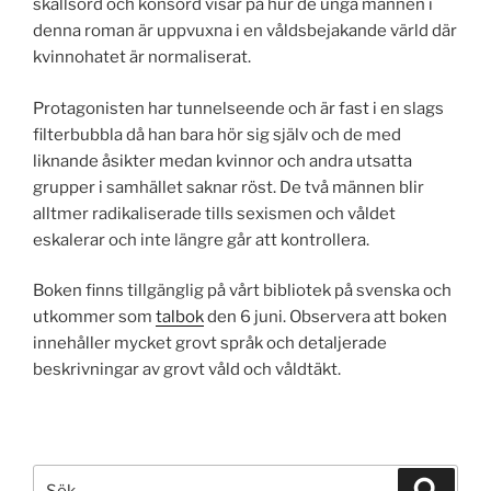
skällsord och könsord visar på hur de unga männen i
denna roman är uppvuxna i en våldsbejakande värld där
kvinnohatet är normaliserat.
Protagonisten har tunnelseende och är fast i en slags
filterbubbla då han bara hör sig själv och de med
liknande åsikter medan kvinnor och andra utsatta
grupper i samhället saknar röst. De två männen blir
alltmer radikaliserade tills sexismen och våldet
eskalerar och inte längre går att kontrollera.
Boken finns tillgänglig på vårt bibliotek på svenska och
utkommer som
talbok
den 6 juni. Observera att boken
innehåller mycket grovt språk och detaljerade
beskrivningar av grovt våld och våldtäkt.
Sök
Sök