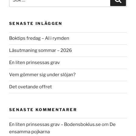
efter:
SENASTE INLÄGGEN
Boktips fredag – AI i rymden
Läsutmaning sommar – 2026
En liten prinsessas grav
Vem gömmer sig under slöjan?
Det ovetande offret
SENASTE KOMMENTARER
En liten prinsessas grav – Bodensboklus.se
om
De
ensamma pojkarna