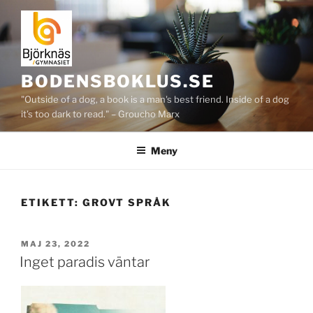
Hoppa
till
innehåll
BODENSBOKLUS.SE
"Outside of a dog, a book is a man's best friend. Inside of a dog
it's too dark to read." – Groucho Marx
Meny
ETIKETT:
GROVT SPRÅK
PUBLICERAT
MAJ 23, 2022
Inget paradis väntar