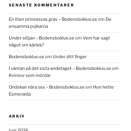
SENASTE KOMMENTARER
En liten prinsessas grav – Bodensboklus.se
om
De
ensamma pojkarna
Under slöjan – Bodensboklus.se
om
Vem har sagt
något om kärlek?
Bodensboklus.se
om
Under ditt finger
I väntan på det sista andetaget – Bodensboklus.se
om
Kvinnor som mördar
Ondskan nära oss – Bodensboklus.se
om
Hon hette
Esmeralda
ARKIV
juni 2026