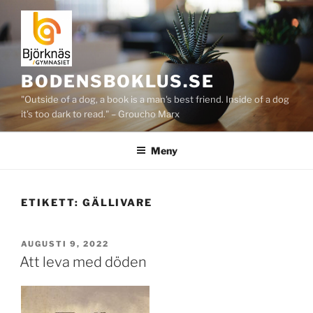
Hoppa
till
innehåll
BODENSBOKLUS.SE
"Outside of a dog, a book is a man's best friend. Inside of a dog
it's too dark to read." – Groucho Marx
Meny
ETIKETT:
GÄLLIVARE
PUBLICERAT
AUGUSTI 9, 2022
Att leva med döden