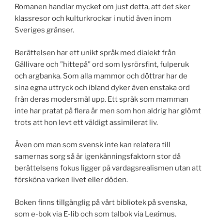
Romanen handlar mycket om just detta, att det sker
klassresor och kulturkrockar i nutid även inom
Sveriges gränser.
Berättelsen har ett unikt språk med dialekt från
Gällivare och ”hittepå” ord som lysrörsfint, fulperuk
och argbanka. Som alla mammor och döttrar har de
sina egna uttryck och ibland dyker även enstaka ord
från deras modersmål upp. Ett språk som mamman
inte har pratat på flera år men som hon aldrig har glömt
trots att hon levt ett väldigt assimilerat liv.
Även om man som svensk inte kan relatera till
samernas sorg så är igenkänningsfaktorn stor då
berättelsens fokus ligger på vardagsrealismen utan att
försköna varken livet eller döden.
Boken finns tillgänglig på vårt bibliotek på svenska,
som e-bok via
E-lib
och som talbok via
Legimus.