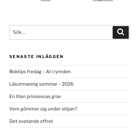
Sök
Sök
efter:
SENASTE INLÄGGEN
Boktips fredag – AI i rymden
Läsutmaning sommar – 2026
En liten prinsessas grav
Vem gömmer sig under slöjan?
Det ovetande offret