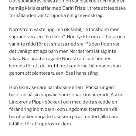
Det spekuleras också att hon var bisexuell och hade en
hemlig kärleksaffär med Carin Frisell, trots att lesbiska
förhållanden var förbjudna enligt svensk lag.
Nordström växte upp i en rik familj i Stockholm men
vägrade vara en ”fin flicka”. Hon tyckte om att busa och
var inte rädd för att smutsa ned sig. På den tiden var
det vanligt att aga barn men Nordström lät sig inte
vikas. När prästen agade Nordström och hennes
kompis för att de brutit mot reglerna, hämnades hon
genom att plantera tusen löss i hans säng.
Hon skrev senare barnboks-serien ”Rackarungen”
baserad på sin uppväxt som senare inspirerade Astrid
Lindgrens Pippi-böcker. I och med detta skedde en
förändring inom barn- och ungdomslitteraturen då
barnböcker började fokusera på att underhålla barn
istället för att uppfostra dem.