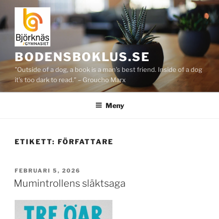
Hoppa
till
innehåll
BODENSBOKLUS.SE
"Outside of a dog, a book is a man's best friend. Inside of a dog
it's too dark to read." – Groucho Marx
Meny
ETIKETT:
FÖRFATTARE
PUBLICERAT
FEBRUARI 5, 2026
Mumintrollens släktsaga