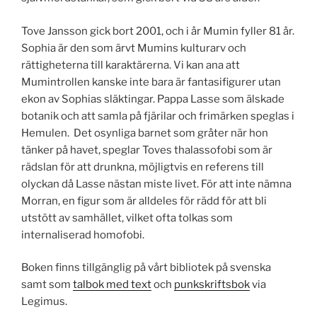
Tove Jansson gick bort 2001, och i år Mumin fyller 81 år.
Sophia är den som ärvt Mumins kulturarv och
rättigheterna till karaktärerna. Vi kan ana att
Mumintrollen kanske inte bara är fantasifigurer utan
ekon av Sophias släktingar. Pappa Lasse som älskade
botanik och att samla på fjärilar och frimärken speglas i
Hemulen. Det osynliga barnet som gråter när hon
tänker på havet, speglar Toves thalassofobi som är
rädslan för att drunkna, möjligtvis en referens till
olyckan då Lasse nästan miste livet. För att inte nämna
Morran, en figur som är alldeles för rädd för att bli
utstött av samhället, vilket ofta tolkas som
internaliserad homofobi.
Boken finns tillgänglig på vårt bibliotek på svenska
samt som
talbok med text
och
punkskriftsbok
via
Legimus.