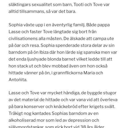
släktingars sexualitet som barn, Tooti och Tove var
alltid tillsammans, så var det bara.
Sophia växte upp i en äventyrlig familj. Både pappa
Lasse och faster Tove längtade sig bort från
civilisationens alla måsten. De älskade att campa ute
på öar och resa. Sophia spenderade stora delar av sin
barndom på ön Ibiza där hon lärde sig spanska men var
det enda ljushyade blonda barnet vilket ledde till att
hon stack ut och blev mobbad även om hon också
hittade vänner på ön, i grannflickorna Maria och
Anto
ñ
ita.
Lasse och Tove var mycket händiga, de byggde stugor
av det material de hittade och var vana vid att överleva
på bara konserver och knäckebröd efter krigets svält.
Tråkigt nog kantades Sophias barndom av en
alkoholiserad mor som led av depression och
självmordstankar, som gick bort vid 38 års ålder.