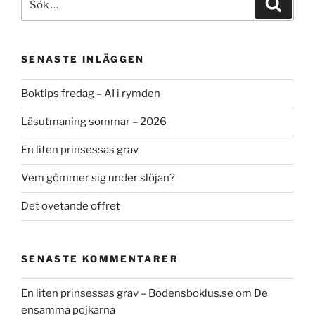
Sök
efter:
SENASTE INLÄGGEN
Boktips fredag – AI i rymden
Läsutmaning sommar – 2026
En liten prinsessas grav
Vem gömmer sig under slöjan?
Det ovetande offret
SENASTE KOMMENTARER
En liten prinsessas grav – Bodensboklus.se
om
De
ensamma pojkarna