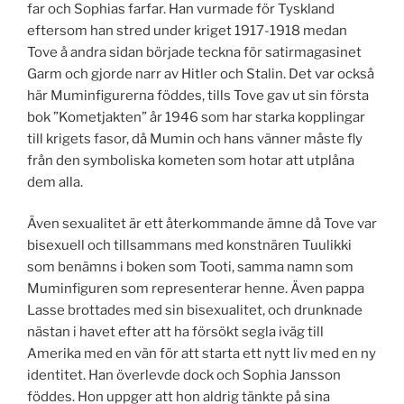
far och Sophias farfar. Han vurmade för Tyskland
eftersom han stred under kriget 1917-1918 medan
Tove å andra sidan började teckna för satirmagasinet
Garm och gjorde narr av Hitler och Stalin. Det var också
här Muminfigurerna föddes, tills Tove gav ut sin första
bok ”Kometjakten” år 1946 som har starka kopplingar
till krigets fasor, då Mumin och hans vänner måste fly
från den symboliska kometen som hotar att utplåna
dem alla.
Även sexualitet är ett återkommande ämne då Tove var
bisexuell och tillsammans med konstnären Tuulikki
som benämns i boken som Tooti, samma namn som
Muminfiguren som representerar henne. Även pappa
Lasse brottades med sin bisexualitet, och drunknade
nästan i havet efter att ha försökt segla iväg till
Amerika med en vän för att starta ett nytt liv med en ny
identitet. Han överlevde dock och Sophia Jansson
föddes. Hon uppger att hon aldrig tänkte på sina