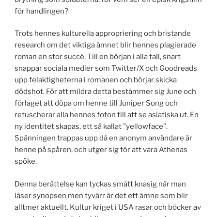
för handlingen?
Trots hennes kulturella appropriering och bristande
research om det viktiga ämnet blir hennes plagierade
roman en stor succé. Till en början i alla fall, snart
snappar sociala medier som Twitter/X och Goodreads
upp felaktigheterna i romanen och börjar skicka
dödshot. För att mildra detta bestämmer sig June och
förlaget att döpa om henne till Juniper Song och
retuscherar alla hennes foton till att se asiatiska ut. En
ny identitet skapas, ett så kallat ”yellowface”.
Spänningen trappas upp då en anonym användare är
henne på spåren, och utger sig för att vara Athenas
spöke.
Denna berättelse kan tyckas smått knasig när man
läser synopsen men tyvärr är det ett ämne som blir
alltmer aktuellt. Kultur kriget i USA rasar och böcker av