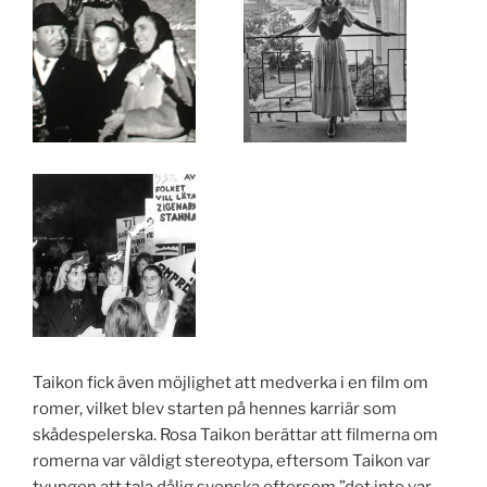
Taikon fick även möjlighet att medverka i en film om
romer, vilket blev starten på hennes karriär som
skådespelerska. Rosa Taikon berättar att filmerna om
romerna var väldigt stereotypa, eftersom Taikon var
tvungen att tala dålig svenska eftersom ”det inte var