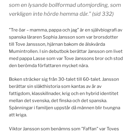
som en lysande bollformad utomjording, som
verkligen inte hörde hemma där.” (sid 332)
”Tre öar – mamma, pappa och jag” är en självbiografi av
spanska läraren Sophia Jansson som var brorsdotter
till Tove Janssson, hjärnan bakom de älskvärda
Mumintrollen. I sin debutbok berättar Jansson om livet
med pappa Lasse som var Tove Janssons bror och stod
den berömda författaren mycket nära.
Boken sträcker sig från 30-talet till 60-talet. Jansson
berättar sin släkthistoria som kantas av år av
fattigdom, klasskillnader, krig och en hybrid identitet
mellan det svenska, det finska och det spanska.
Spänningar i familjen uppstår då männen blir tvungna
att kriga.
Viktor Jansson som benämns som ”Faffan” var Toves