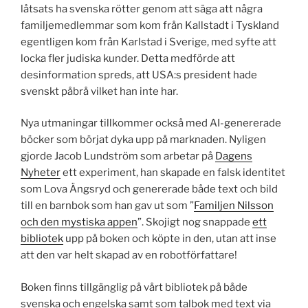
låtsats ha svenska rötter genom att säga att några
familjemedlemmar som kom från Kallstadt i Tyskland
egentligen kom från Karlstad i Sverige, med syfte att
locka fler judiska kunder. Detta medförde att
desinformation spreds, att USA:s president hade
svenskt påbrå vilket han inte har.
Nya utmaningar tillkommer också med AI-genererade
böcker som börjat dyka upp på marknaden. Nyligen
gjorde Jacob Lundström som arbetar på
Dagens
Nyheter
ett experiment, han skapade en falsk identitet
som Lova Ängsryd och genererade både text och bild
till en barnbok som han gav ut som ”
Familjen Nilsson
och den mystiska appen
”. Skojigt nog snappade
ett
bibliotek
upp på boken och köpte in den, utan att inse
att den var helt skapad av en robotförfattare!
Boken finns tillgänglig på vårt bibliotek på både
svenska och engelska samt som talbok med text via