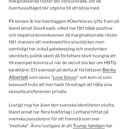
marginaliserad röster blir censurerade, om de
överhuvudtaget blir utgivna till att börja med.
På senare år har hashtaggen #OwnVoices lyfts fram på
bland annat Goodreads, vilket har fått både positiva
och negativa konsekvenser då marginaliserade röster
fått chansen att marknadsföra sina böcker men
samtidigt har också gatekeeping och snedvriden
identitets politik skett då författare blivit tvungna att
till exempel komma ut när de skrivit böcker om HBTQ-
Becky
karaktärer. Ett exempel på detta är författaren
Albertalli
som skrev ”
Love Simon
” och kom ut som
bisexuell trots att hon hade föredragit att hålla sina
sexuella preferenser privata.
Lustigt nog har även den svenska identiteten stulits,
bland annat har flera bokförlag i Lettland hittat på
svenska pseudonym för att framstå som mer
”exotiska”. Ännu lustigare är att
Trump-familjen
har