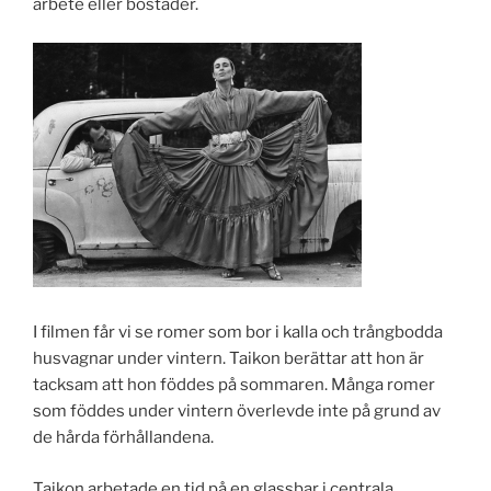
arbete eller bostäder.
I filmen får vi se romer som bor i kalla och trångbodda
husvagnar under vintern. Taikon berättar att hon är
tacksam att hon föddes på sommaren. Många romer
som föddes under vintern överlevde inte på grund av
de hårda förhållandena.
Taikon arbetade en tid på en glassbar i centrala