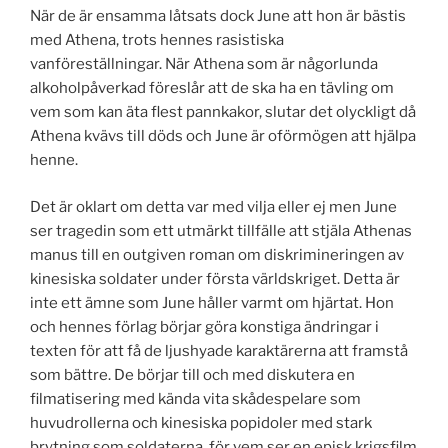
När de är ensamma låtsats dock June att hon är bästis
med Athena, trots hennes rasistiska
vanföreställningar. När Athena som är någorlunda
alkoholpåverkad föreslår att de ska ha en tävling om
vem som kan äta flest pannkakor, slutar det olyckligt då
Athena kvävs till döds och June är oförmögen att hjälpa
henne.
Det är oklart om detta var med vilja eller ej men June
ser tragedin som ett utmärkt tillfälle att stjäla Athenas
manus till en outgiven roman om diskrimineringen av
kinesiska soldater under första världskriget. Detta är
inte ett ämne som June håller varmt om hjärtat. Hon
och hennes förlag börjar göra konstiga ändringar i
texten för att få de ljushyade karaktärerna att framstå
som bättre. De börjar till och med diskutera en
filmatisering med kända vita skådespelare som
huvudrollerna och kinesiska popidoler med stark
brytning som soldaterna, för vem ser en episk krigsfilm