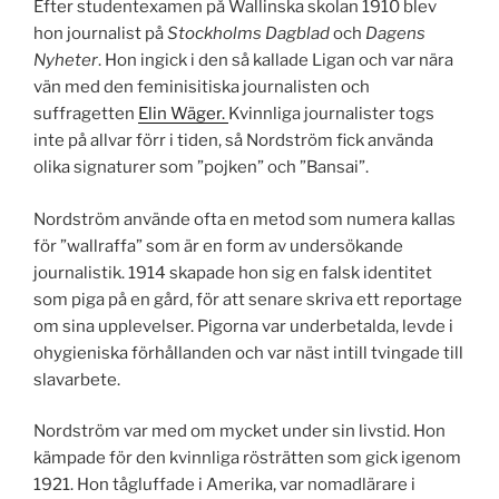
Efter studentexamen på Wallinska skolan 1910 blev
hon journalist på
Stockholms Dagblad
och
Dagens
Nyheter
. Hon ingick i den så kallade Ligan och var nära
vän med den feminisitiska journalisten och
suffragetten
Elin Wäger.
Kvinnliga journalister togs
inte på allvar förr i tiden, så Nordström fick använda
olika signaturer som ”pojken” och ”Bansai”.
Nordström använde ofta en metod som numera kallas
för ”wallraffa” som är en form av undersökande
journalistik. 1914 skapade hon sig en falsk identitet
som piga på en gård, för att senare skriva ett reportage
om sina upplevelser. Pigorna var underbetalda, levde i
ohygieniska förhållanden och var näst intill tvingade till
slavarbete.
Nordström var med om mycket under sin livstid. Hon
kämpade för den kvinnliga rösträtten som gick igenom
1921. Hon tågluffade i Amerika, var nomadlärare i