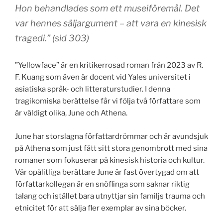
Hon behandlades som ett museiföremål. Det
var hennes säljargument – att vara en kinesisk
tragedi.” (sid 303)
”Yellowface” är en kritikerrosad roman från 2023 av R.
F. Kuang som även är docent vid Yales universitet i
asiatiska språk- och litteraturstudier. I denna
tragikomiska berättelse får vi följa två författare som
är väldigt olika, June och Athena.
June har storslagna författardrömmar och är avundsjuk
på Athena som just fått sitt stora genombrott med sina
romaner som fokuserar på kinesisk historia och kultur.
Vår opålitliga berättare June är fast övertygad om att
författarkollegan är en snöflinga som saknar riktig
talang och istället bara utnyttjar sin familjs trauma och
etnicitet för att sälja fler exemplar av sina böcker.