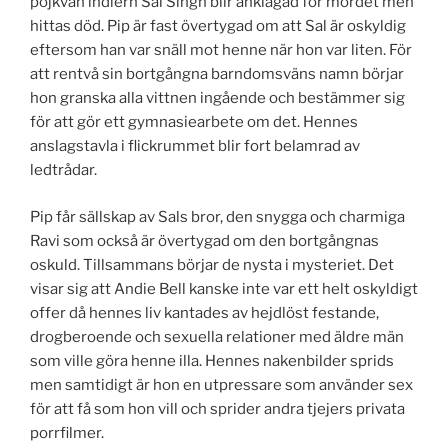
pojkvän indiern Sal Singh blir anklagad för mordet men
hittas död. Pip är fast övertygad om att Sal är oskyldig
eftersom han var snäll mot henne när hon var liten. För
att rentvå sin bortgångna barndomsväns namn börjar
hon granska alla vittnen ingående och bestämmer sig
för att gör ett gymnasiearbete om det. Hennes
anslagstavla i flickrummet blir fort belamrad av
ledtrådar.
Pip får sällskap av Sals bror, den snygga och charmiga
Ravi som också är övertygad om den bortgångnas
oskuld. Tillsammans börjar de nysta i mysteriet. Det
visar sig att Andie Bell kanske inte var ett helt oskyldigt
offer då hennes liv kantades av hejdlöst festande,
drogberoende och sexuella relationer med äldre män
som ville göra henne illa. Hennes nakenbilder sprids
men samtidigt är hon en utpressare som använder sex
för att få som hon vill och sprider andra tjejers privata
porrfilmer.