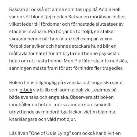
Rasism är också ett ämne som tas upp då Andie Bell
var en söt blond tjej medan Sal var en mörkhyad indier,
vilket leder till fördomar och förhastade slutsatser av
stadens invånare. Pip börjar bli förföljd, en stalker
skuggar henne när hon är ute och campar, vuxna
förebilder sviker och hennes stackars hund blir en
måltavla för hatet för att bryta ned henne psykiskt i
hopp om att tysta henne. Men Pip låter sig inte nedslås,
sanningen måste fram för att förhindra fler tragedier.
Boken finns tillgänglig på svenska och engelska samt
som
e-bok
via E-lib och som talbok via Legimus på
både
svenska
och
engelska
. Observera att boken
innehåller en hel del mörka ämnen som sexuellt
utnyttjande av minderåriga flickor, victim blaming,
knarklangare och våld mot djur.
Läs även ”One of Us is Lying” som också har blivit en