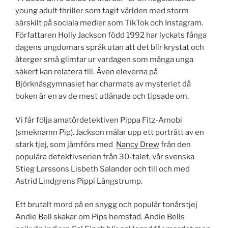
young adult thriller som tagit världen med storm
särskilt på sociala medier som TikTok och Instagram.
Författaren Holly Jackson född 1992 har lyckats fånga
dagens ungdomars språk utan att det blir krystat och
återger små glimtar ur vardagen som många unga
säkert kan relatera till. Även eleverna på
Björknäsgymnasiet har charmats av mysteriet då
boken är en av de mest utlånade och tipsade om.
Vi får följa amatördetektiven Pippa Fitz-Amobi
(smeknamn Pip). Jackson målar upp ett porträtt av en
stark tjej, som jämförs med
Nancy Drew
från den
populära detektivserien från 30-talet, vår svenska
Stieg Larssons Lisbeth Salander och till och med
Astrid Lindgrens Pippi Långstrump.
Ett brutalt mord på en snygg och populär tonårstjej
Andie Bell skakar om Pips hemstad. Andie Bells