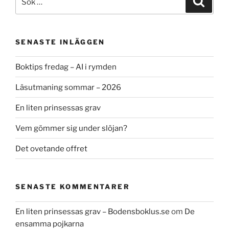
efter:
SENASTE INLÄGGEN
Boktips fredag – AI i rymden
Läsutmaning sommar – 2026
En liten prinsessas grav
Vem gömmer sig under slöjan?
Det ovetande offret
SENASTE KOMMENTARER
En liten prinsessas grav – Bodensboklus.se
om
De
ensamma pojkarna