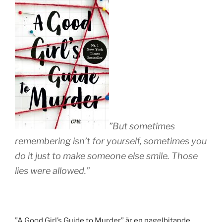
”But sometimes
remembering isn’t for yourself, sometimes you
do it just to make someone else smile. Those
lies were allowed.”
”A Good Girl’s Guide to Murder” är en nagelbitande