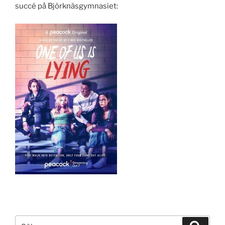
succé på Björknäsgymnasiet:
Sök
Sök