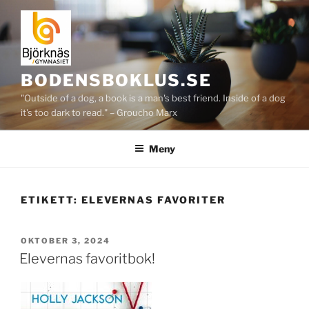
Hoppa
till
innehåll
BODENSBOKLUS.SE
"Outside of a dog, a book is a man's best friend. Inside of a dog
it's too dark to read." – Groucho Marx
Meny
ETIKETT:
ELEVERNAS FAVORITER
PUBLICERAT
OKTOBER 3, 2024
Elevernas favoritbok!