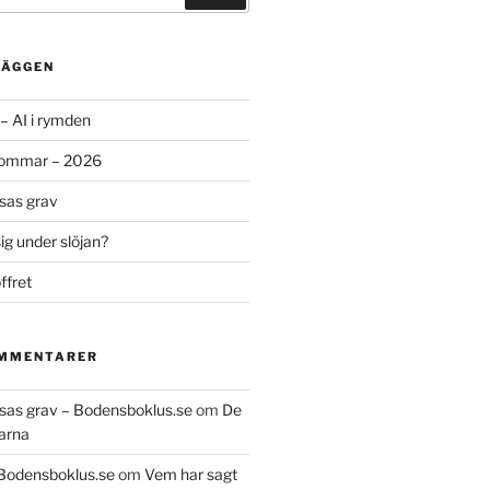
LÄGGEN
– AI i rymden
sommar – 2026
ssas grav
g under slöjan?
ffret
OMMENTARER
essas grav – Bodensboklus.se
om
De
arna
 Bodensboklus.se
om
Vem har sagt