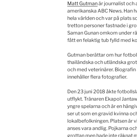
Matt Gutman
är journalist och
amerikanska ABC News. Han ha
hela världen och var på plats 
tretton personer fastnade i g
Saman Gunan omkom under rädd
fått en felaktig tub fylld med 
Gutman berättar om hur fotbol
thailändska och utländska grott
och med veterinärer. Biografin
innehåller flera fotografier.
Den 23 juni 2018 åkte fotbollsl
utflykt. Tränaren Ekapol Jant
yngre spelarna och är en hängi
ser ut som en gravid kvinna och
lokalbefolkningen. Platsen är 
anses vara andlig. Pojkarna och
grottan men hade inte räknat 