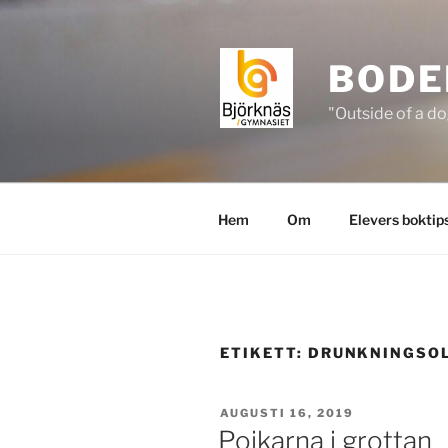
Hoppa
till
innehåll
BODE
"Outside of a do
Hem
Om
Elevers boktip
ETIKETT:
DRUNKNINGSO
PUBLICERAT
AUGUSTI 16, 2019
Pojkarna i grottan