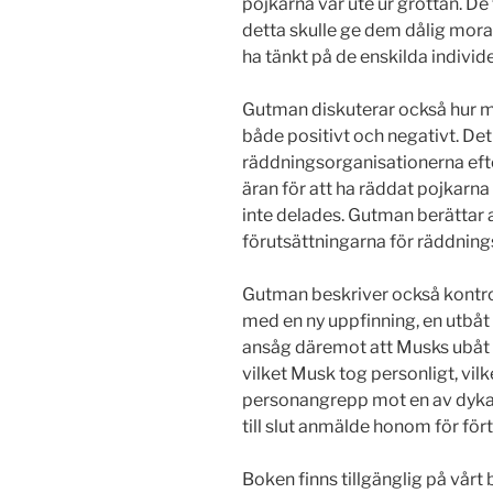
pojkarna var ute ur grottan. 
detta skulle ge dem dålig mor
ha tänkt på de enskilda individe
Gutman diskuterar också hur m
både positivt och negativt. Det 
räddningsorganisationerna efter
äran för att ha räddat pojkarna v
inte delades. Gutman berättar a
förutsättningarna för räddning
Gutman beskriver också kont
med en ny uppfinning, en utbåt
ansåg däremot att Musks ubåt v
vilket Musk tog personligt, vilket 
personangrepp mot en av dyka
till slut anmälde honom för fört
Boken finns tillgänglig på vårt 