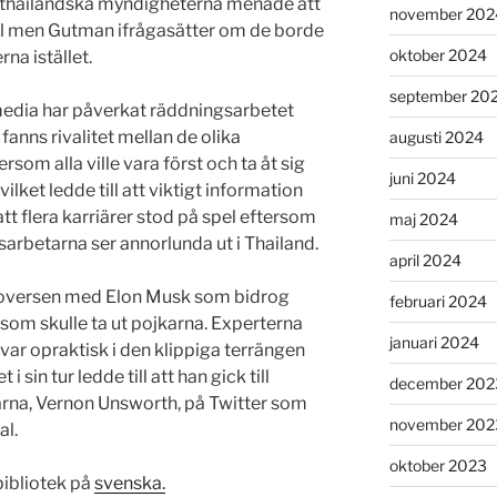
De thailändska myndigheterna menade att
november 202
al men Gutman ifrågasätter om de borde
oktober 2024
rna istället.
september 20
edia har påverkat räddningsarbetet
fanns rivalitet mellan de olika
augusti 2024
som alla ville vara först och ta åt sig
juni 2024
ilket ledde till att viktigt information
tt flera karriärer stod på spel eftersom
maj 2024
sarbetarna ser annorlunda ut i Thailand.
april 2024
roversen med Elon Musk som bidrog
februari 2024
 som skulle ta ut pojkarna. Experterna
januari 2024
ar opraktisk i den klippiga terrängen
i sin tur ledde till att han gick till
december 202
rna, Vernon Unsworth, på Twitter som
november 202
al.
oktober 2023
bibliotek på
svenska.