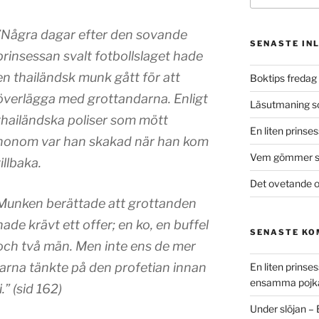
”Några dagar efter den sovande
SENASTE IN
prinsessan svalt fotbollslaget hade
en thailändsk munk gått för att
Boktips fredag 
överlägga med grottandarna. Enligt
Läsutmaning 
thailändska poliser som mött
En liten prinse
honom var han skakad när han kom
Vem gömmer si
tillbaka.
Det ovetande o
Munken berättade att grottanden
hade krävt ett offer; en ko, en buffel
SENASTE K
och två män. Men inte ens de mer
arna tänkte på den profetian innan
En liten prins
ensamma pojk
” (sid 162)
Under slöjan –