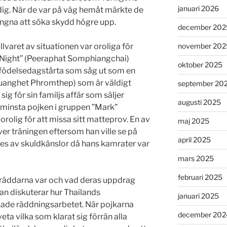
januari 2026
 tidig. När de var på väg hemåt märkte de
vungna att söka skydd högre upp.
december 202
lvaret av situationen var oroliga för
november 202
”Night” (Peeraphat Somphiangchai)
oktober 2025
in födelsedagstårta som såg ut som en
uanghet Phromthep) som är väldigt
september 20
sig för sin familjs affär som säljer
augusti 2025
 minsta pojken i gruppen ”Mark”
lig för att missa sitt matteprov. En av
maj 2025
er träningen eftersom han ville se på
april 2025
des av skuldkänslor då hans kamrater var
mars 2025
februari 2025
 räddarna var och vad deras uppdrag
an diskuterar hur Thailands
januari 2025
kade räddningsarbetet. När pojkarna
december 202
eta vilka som klarat sig förrän alla