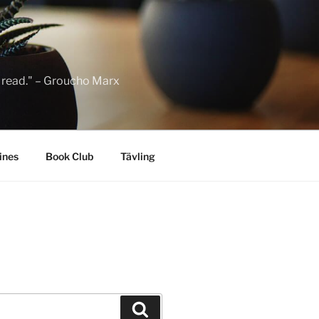
to read." – Groucho Marx
ines
Book Club
Tävling
Sök