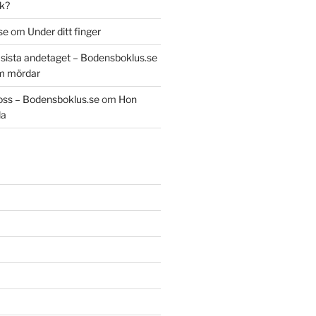
k?
se
om
Under ditt finger
t sista andetaget – Bodensboklus.se
m mördar
oss – Bodensboklus.se
om
Hon
da