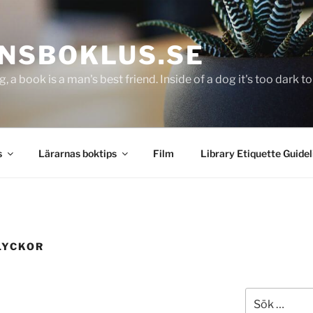
NSBOKLUS.SE
g, a book is a man's best friend. Inside of a dog it's too dark 
s
Lärarnas boktips
Film
Library Etiquette Guidel
LYCKOR
Sök
efter: