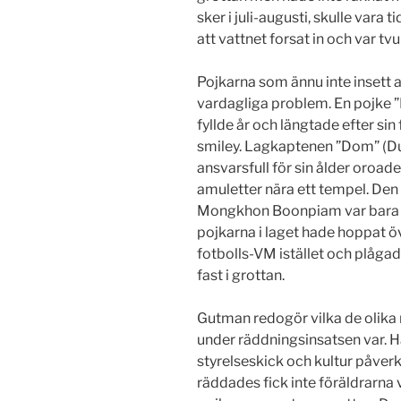
sker i juli-augusti, skulle vara
att vattnet forsat in och var t
Pojkarna som ännu inte insett al
vardagliga problem. En pojke 
fyllde år och längtade efter s
smiley. Lagkaptenen ”Dom” (D
ansvarsfull för sin ålder oroade 
amuletter nära ett tempel. Den
Mongkhon Boonpiam var bara oro
pojkarna i laget hade hoppat öv
fotbolls-VM istället och plåga
fast i grottan.
Gutman redogör vilka de olika
under räddningsinsatsen var. H
styrelseskick och kultur påver
räddades fick inte föräldrarna v