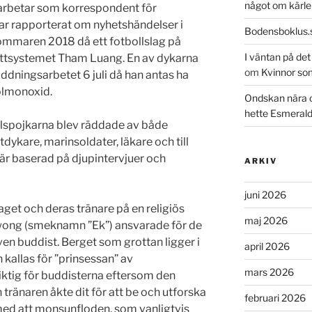
något om kärle
 arbetar som korrespondent för
r rapporterat om nyhetshändelser i
Bodensboklus.
sommaren 2018 då ett fotbollslag på
I väntan på de
rottsystemet Tham Luang. En av dykarna
om
Kvinnor so
ningsarbetet 6 juli då han antas ha
kolmonoxid.
Ondskan nära 
hette Esmeral
lspojkarna blev räddade av både
dykare, marinsoldater, läkare och till
 är baserad på djupintervjuer och
ARKIV
juni 2026
aget och deras tränare på en religiös
maj 2026
awong (smeknamn ”Ek”) ansvarade för de
ven buddist. Berget som grottan ligger i
april 2026
 kallas för ”prinsessan” av
mars 2026
viktig för buddisterna eftersom den
 tränaren åkte dit för att be och utforska
februari 2026
med att monsunfloden, som vanligtvis