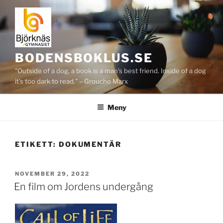
Hoppa
till
innehåll
BODENSBOKLUS.SE
"Outside of a dog, a book is a man's best friend. Inside of a dog
it's too dark to read." – Groucho Marx
Meny
ETIKETT:
DOKUMENTÄR
PUBLICERAT
NOVEMBER 29, 2022
En film om Jordens undergång