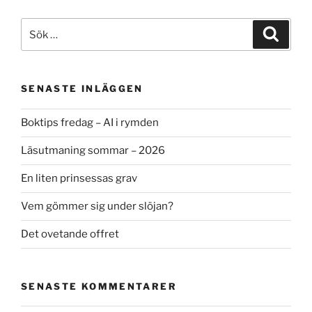
Sök
Sök
efter:
SENASTE INLÄGGEN
Boktips fredag – AI i rymden
Läsutmaning sommar – 2026
En liten prinsessas grav
Vem gömmer sig under slöjan?
Det ovetande offret
SENASTE KOMMENTARER