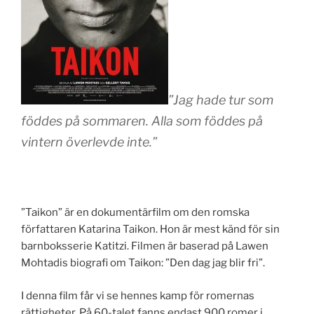
”Jag hade tur som
föddes på sommaren. Alla som föddes på
vintern överlevde inte.”
”Taikon” är en dokumentärfilm om den romska
författaren Katarina Taikon. Hon är mest känd för sin
barnboksserie Katitzi. Filmen är baserad på Lawen
Mohtadis biografi om Taikon: ”Den dag jag blir fri”.
I denna film får vi se hennes kamp för romernas
rättigheter. På 60-talet fanns endast 900 romer i