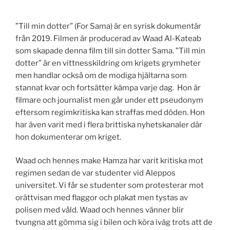
”Till min dotter” (For Sama) är en syrisk dokumentär
från 2019. Filmen är producerad av Waad Al-Kateab
som skapade denna film till sin dotter Sama. ”Till min
dotter” är en vittnesskildring om krigets grymheter
men handlar också om de modiga hjältarna som
stannat kvar och fortsätter kämpa varje dag. Hon är
filmare och journalist men går under ett pseudonym
eftersom regimkritiska kan straffas med döden. Hon
har även varit med i flera brittiska nyhetskanaler där
hon dokumenterar om kriget.
Waad och hennes make Hamza har varit kritiska mot
regimen sedan de var studenter vid Aleppos
universitet. Vi får se studenter som protesterar mot
orättvisan med flaggor och plakat men tystas av
polisen med våld. Waad och hennes vänner blir
tvungna att gömma sig i bilen och köra iväg trots att de