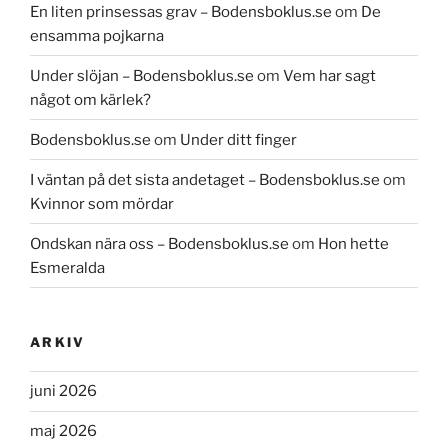
En liten prinsessas grav – Bodensboklus.se
om
De
ensamma pojkarna
Under slöjan – Bodensboklus.se
om
Vem har sagt
något om kärlek?
Bodensboklus.se
om
Under ditt finger
I väntan på det sista andetaget – Bodensboklus.se
om
Kvinnor som mördar
Ondskan nära oss – Bodensboklus.se
om
Hon hette
Esmeralda
ARKIV
juni 2026
maj 2026