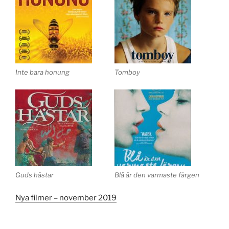
Inte bara honung
Tomboy
Guds hästar
Blå är den varmaste färgen
Nya filmer – november 2019