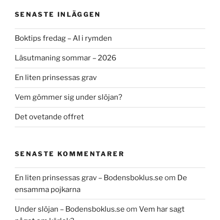
SENASTE INLÄGGEN
Boktips fredag – AI i rymden
Läsutmaning sommar – 2026
En liten prinsessas grav
Vem gömmer sig under slöjan?
Det ovetande offret
SENASTE KOMMENTARER
En liten prinsessas grav – Bodensboklus.se
om
De
ensamma pojkarna
Under slöjan – Bodensboklus.se
om
Vem har sagt