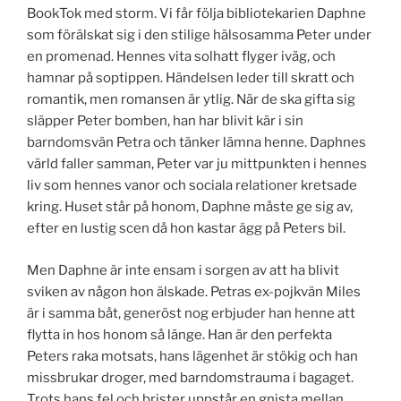
BookTok med storm. Vi får följa bibliotekarien Daphne
som förälskat sig i den stilige hälsosamma Peter under
en promenad. Hennes vita solhatt flyger iväg, och
hamnar på soptippen. Händelsen leder till skratt och
romantik, men romansen är ytlig. När de ska gifta sig
släpper Peter bomben, han har blivit kär i sin
barndomsvän Petra och tänker lämna henne. Daphnes
värld faller samman, Peter var ju mittpunkten i hennes
liv som hennes vanor och sociala relationer kretsade
kring. Huset står på honom, Daphne måste ge sig av,
efter en lustig scen då hon kastar ägg på Peters bil.
Men Daphne är inte ensam i sorgen av att ha blivit
sviken av någon hon älskade. Petras ex-pojkvän Miles
är i samma båt, generöst nog erbjuder han henne att
flytta in hos honom så länge. Han är den perfekta
Peters raka motsats, hans lägenhet är stökig och han
missbrukar droger, med barndomstrauma i bagaget.
Trots hans fel och brister uppstår en gnista mellan