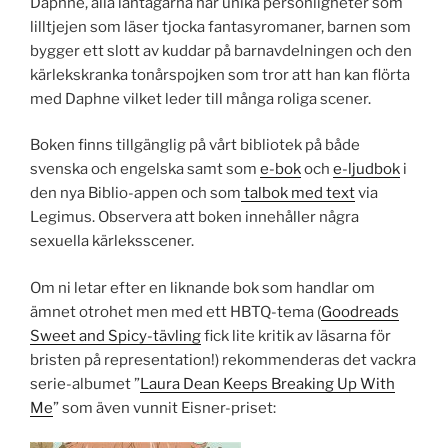
Daphne, alla låntagarna har unika personligheter som
lilltjejen som läser tjocka fantasyromaner, barnen som
bygger ett slott av kuddar på barnavdelningen och den
kärlekskranka tonårspojken som tror att han kan flörta
med Daphne vilket leder till många roliga scener.
Boken finns tillgänglig på vårt bibliotek på både
svenska och engelska samt som
e-bok
och
e-ljudbok
i
den nya Biblio-appen och som
talbok med text
via
Legimus. Observera att boken innehåller några
sexuella kärleksscener.
Om ni letar efter en liknande bok som handlar om
ämnet otrohet men med ett HBTQ-tema (
Goodreads
Sweet and Spicy-tävling
fick lite kritik av läsarna för
bristen på representation!) rekommenderas det vackra
serie-albumet ”
Laura Dean Keeps Breaking Up With
Me
” som även vunnit Eisner-priset: