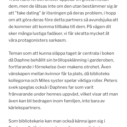
dem, men de låtsas inte om den utan bestämmer sig är
att ”fake dating” är lösningen på deras problem, i hopp
om att göra deras före detta partners så avundsjuka att
de kommer att komma tillbaka till dem. På vägen dit
sker många lustiga fadäser, vi får skratta mycket åt
våra protagonisters sarkasm.
Teman som att kunna släppa taget är centrala i boken
då Daphne behållit sin bröllopsklänning i garderoben,
fortfarande i förnekelse över makens otrohet. Även
vänskapen mellan kvinnor får ta plats, då biblioteks
kollegorna och Miles syster spelar viktiga roller. Peters
svek speglas också i Daphnes far som varit
frånvarande under hennes uppväxt, vilket visar att man
även kan bli bedragen inom familjen, inte bara av
kärlekspartners.
Som bibliotekarie kan man också känna igen sig i