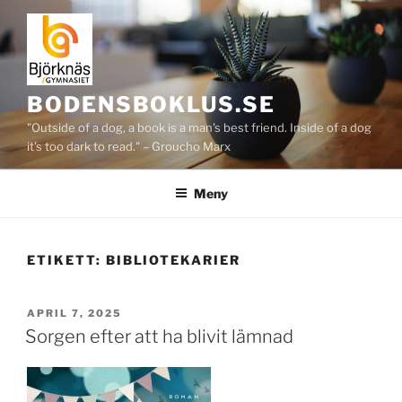
Hoppa
till
innehåll
BODENSBOKLUS.SE
"Outside of a dog, a book is a man's best friend. Inside of a dog
it's too dark to read." – Groucho Marx
Meny
ETIKETT:
BIBLIOTEKARIER
PUBLICERAT
APRIL 7, 2025
Sorgen efter att ha blivit lämnad