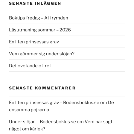
SENASTE INLÄGGEN
Boktips fredag – AI i rymden
Läsutmaning sommar – 2026
En liten prinsessas grav
Vem gömmer sig under slöjan?
Det ovetande offret
SENASTE KOMMENTARER
En liten prinsessas grav – Bodensboklus.se
om
De
ensamma pojkarna
Under slöjan – Bodensboklus.se
om
Vem har sagt
något om kärlek?