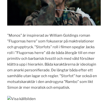
”Monos” är inspirerad av William Goldings roman
”Flugornas herre” som fokuserar på maktrelationer
och grupptryck. ”Storfots” roll i filmen speglar Jacks
roll i ”Flugornas herre” då de båda återgår till en mer
primitiv och barbarisk livsstil och med våld försöker
klättra upp i hierarkin. Båda karaktärerna är ideologin
om anarki personifierade. De längtar båda efter ett
samhälle utan lagar och regler. ”Storfot” har också en
motsatskaraktär i den androgyna ”Rambo” som likt
Simon är mer moralisk och empatisk.