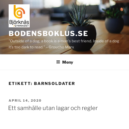
Hoppa
till
innehåll
BODENSBOKLUS.SE
"Outside of a dog, a book is a man's best friend. Inside of a dog
it's too dark to read." – Groucho Marx
Meny
ETIKETT:
BARNSOLDATER
PUBLICERAT
APRIL 14, 2020
Ett samhälle utan lagar och regler