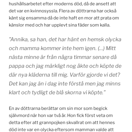
hushållsarbetet efter moderns död, då de ansett att
det var en kvinnosyssla. Flera av döttrarna har också
känt sig ensamma då de inte haft en mor att prata om
känslor med och har upplevt sina fäder som kalla.
”Annika, sa han, det har hänt en hemsk olycka
och mamma kommer inte hem igen. (…) Mitt
nästa minne är från några timmar senare då
pappa och jag märkligt nog åkte och köpte de
där nya kläderna till mig. Varför gjorde vi det?
Det kan jag än i dag inte förstå men jag minns
klart och tydligt de blå skorna vi köpte.”
En av döttrarna berättar om sin mor som begick
självmord när hon var två år. Hon fick först veta om
detta efter att grannpojken skvallrat om att hennes
död inte var en olycka eftersom mamman valde att