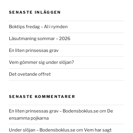
SENASTE INLÄGGEN
Boktips fredag – AI i rymden
Läsutmaning sommar – 2026
En liten prinsessas grav
Vem gömmer sig under slöjan?
Det ovetande offret
SENASTE KOMMENTARER
En liten prinsessas grav – Bodensboklus.se
om
De
ensamma pojkarna
Under slöjan – Bodensboklus.se
om
Vem har sagt