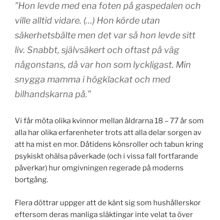
”Hon levde med ena foten på gaspedalen och
ville alltid vidare. (…) Hon körde utan
säkerhetsbälte men det var så hon levde sitt
liv. Snabbt, självsäkert och oftast på väg
någonstans, då var hon som lyckligast. Min
snygga mamma i högklackat och med
bilhandskarna på.”
Vi får möta olika kvinnor mellan åldrarna 18 – 77 år som
alla har olika erfarenheter trots att alla delar sorgen av
att ha mist en mor. Dåtidens könsroller och tabun kring
psykiskt ohälsa påverkade (och i vissa fall fortfarande
påverkar) hur omgivningen regerade på moderns
bortgång.
Flera döttrar uppger att de känt sig som hushållerskor
eftersom deras manliga släktingar inte velat ta över