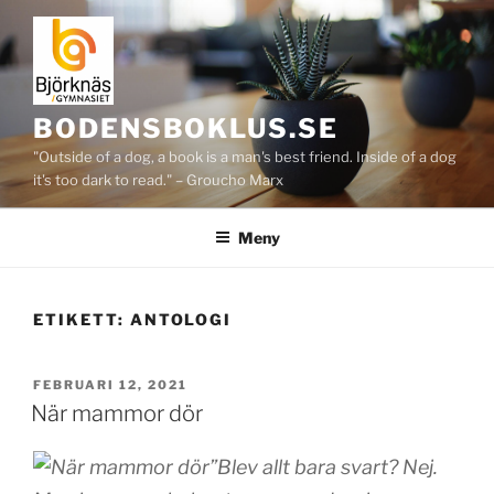
Hoppa
till
innehåll
BODENSBOKLUS.SE
"Outside of a dog, a book is a man's best friend. Inside of a dog
it's too dark to read." – Groucho Marx
Meny
ETIKETT:
ANTOLOGI
PUBLICERAT
FEBRUARI 12, 2021
När mammor dör
”Blev allt bara svart? Nej.