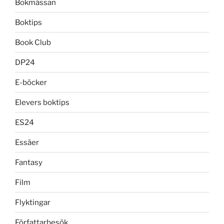
Bokmässan
Boktips
Book Club
DP24
E-böcker
Elevers boktips
ES24
Essäer
Fantasy
Film
Flyktingar
Författarbesök