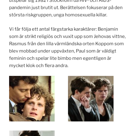
utspelar sig 1982 i Stockholm då HIV- och AIDS-
pandemin just brutit ut. Berättelsen fokuserar på den
största riskgruppen, unga homosexuella killar.
Vi får följa ett antal färgstarka karaktärer: Benjamin
som är strikt religiös och vuxit upp som Jehovas vittne,
Rasmus från den lilla värmländska orten Koppom som
blev mobbad under uppväxten, Paul som är väldigt
feminin och spelar lite bimbo men egentligen är
mycket klok och flera andra.