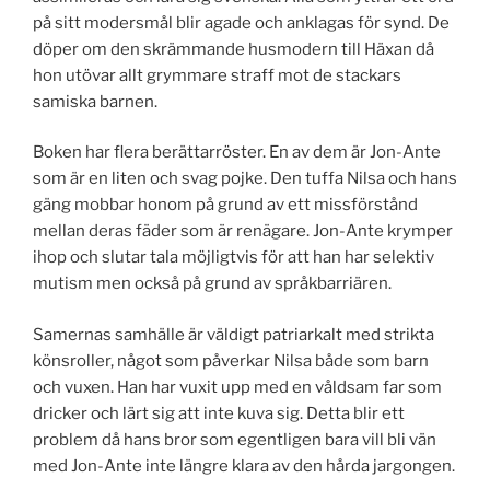
på sitt modersmål blir agade och anklagas för synd. De
döper om den skrämmande husmodern till Häxan då
hon utövar allt grymmare straff mot de stackars
samiska barnen.
Boken har flera berättarröster. En av dem är Jon-Ante
som är en liten och svag pojke. Den tuffa Nilsa och hans
gäng mobbar honom på grund av ett missförstånd
mellan deras fäder som är renägare. Jon-Ante krymper
ihop och slutar tala möjligtvis för att han har selektiv
mutism men också på grund av språkbarriären.
Samernas samhälle är väldigt patriarkalt med strikta
könsroller, något som påverkar Nilsa både som barn
och vuxen. Han har vuxit upp med en våldsam far som
dricker och lärt sig att inte kuva sig. Detta blir ett
problem då hans bror som egentligen bara vill bli vän
med Jon-Ante inte längre klara av den hårda jargongen.