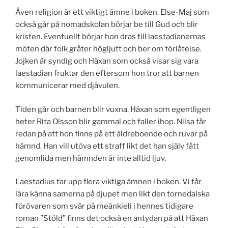
Även religion är ett viktigt ämne i boken. Else-Maj som
också går på nomadskolan börjar be till Gud och blir
kristen. Eventuellt börjar hon dras till laestadianernas
möten där folk gråter högljutt och ber om förlåtelse.
Jojken är syndig och Häxan som också visar sig vara
laestadian fruktar den eftersom hon tror att barnen
kommunicerar med djävulen.
Tiden går och barnen blir vuxna. Häxan som egentligen
heter Rita Olsson blir gammal och faller ihop. Nilsa får
redan på att hon finns på ett äldreboende och ruvar på
hämnd. Han vill utöva ett straff likt det han själv fått
genomlida men hämnden är inte alltid ljuv.
Laestadius tar upp flera viktiga ämnen i boken. Vi får
lära känna samerna på djupet men likt den tornedalska
förövaren som svär på meänkieli i hennes tidigare
roman ”Stöld” finns det också en antydan på att Häxan