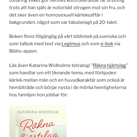
tonåring vilket gör hennes kontrollerande far ursinnig
trots att han själv är notoriskt otrogen mot sin fru, och
det sker även en homosexuell kärleksaffär i
bakgrunden, något som var tabubelagt på 20-talet.
Boken finns tillgänglig på vårt bibliotek på svenska och
som talbok med text via
Legimus
och som
e-bok
via
Biblio-appen.
Läs även Katarina Widholms tetralogi ”
Räkna hjärtslag
”
som handlar om ett liknande tema, med förbjuden
kärlek mellan män och en huvudkaraktär som också är
hembiträde och börjar nysta i de mörka hemligheterna
hos familjen hon jobbar för: