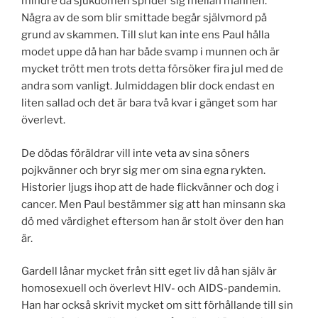
mindre då sjukdomen sprider sig mellan männen.
Några av de som blir smittade begår självmord på
grund av skammen. Till slut kan inte ens Paul hålla
modet uppe då han har både svamp i munnen och är
mycket trött men trots detta försöker fira jul med de
andra som vanligt. Julmiddagen blir dock endast en
liten sallad och det är bara två kvar i gänget som har
överlevt.
De dödas föräldrar vill inte veta av sina söners
pojkvänner och bryr sig mer om sina egna rykten.
Historier ljugs ihop att de hade flickvänner och dog i
cancer. Men Paul bestämmer sig att han minsann ska
dö med värdighet eftersom han är stolt över den han
är.
Gardell lånar mycket från sitt eget liv då han själv är
homosexuell och överlevt HIV- och AIDS-pandemin.
Han har också skrivit mycket om sitt förhållande till sin