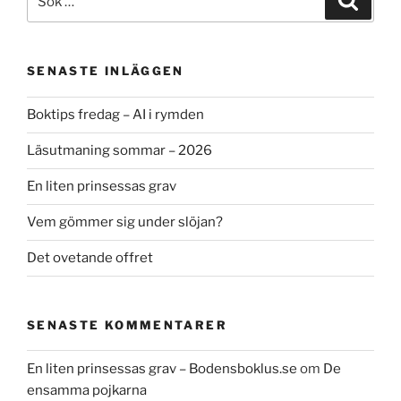
efter:
SENASTE INLÄGGEN
Boktips fredag – AI i rymden
Läsutmaning sommar – 2026
En liten prinsessas grav
Vem gömmer sig under slöjan?
Det ovetande offret
SENASTE KOMMENTARER
En liten prinsessas grav – Bodensboklus.se
om
De
ensamma pojkarna