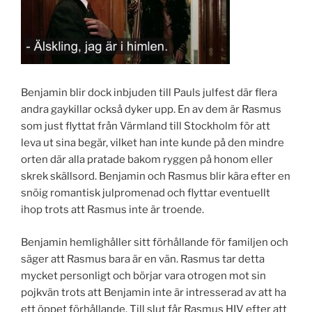
Benjamin blir dock inbjuden till Pauls julfest där flera
andra gaykillar också dyker upp. En av dem är Rasmus
som just flyttat från Värmland till Stockholm för att
leva ut sina begär, vilket han inte kunde på den mindre
orten där alla pratade bakom ryggen på honom eller
skrek skällsord. Benjamin och Rasmus blir kära efter en
snöig romantisk julpromenad och flyttar eventuellt
ihop trots att Rasmus inte är troende.
Benjamin hemlighåller sitt förhållande för familjen och
säger att Rasmus bara är en vän. Rasmus tar detta
mycket personligt och börjar vara otrogen mot sin
pojkvän trots att Benjamin inte är intresserad av att ha
ett öppet förhållande. Till slut får Rasmus HIV efter att