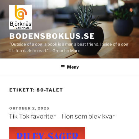
Hoppa
till
innehåll
BODENSBOKLUS.SE
"Outside of a dog, a book is a man's best friend. Inside of a dog
it's too dark to read." – Groucho Marx
Meny
ETIKETT:
80-TALET
PUBLICERAT
OKTOBER 2, 2025
Tik Tok favoriter – Hon som blev kvar