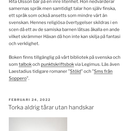
Rita Olsson bär på en inre litenhet. Hon nedvärderar
samernas språk men samtidigt talar hon själv finska,
ett språk som också ansetts som mindre värt än
svenskan. Hennes religiösa övertygelser skildras i en
scen då ett av de samiska barnen låtsas åkalla en ande
vilket skrämmer Häxan då hon inte kan skilja på fantasi
och verklighet.
Boken finns tillgänglig på vårt bibliotek på svenska och
som
talbok
och
punktskriftsbok
via Legimus. Läs även
Laestadius tidigare romaner ”
Stöld
” och ”
Sms från
Soppero
”.
PUBLICERAT
FEBRUARI 24, 2022
Torka aldrig tårar utan handskar