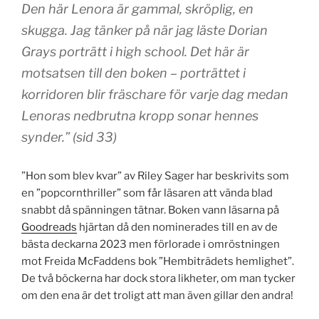
Den här Lenora är gammal, skröplig, en
skugga. Jag tänker på när jag läste Dorian
Grays porträtt i high school. Det här är
motsatsen till den boken – porträttet i
korridoren blir fräschare för varje dag medan
Lenoras nedbrutna kropp sonar hennes
synder.” (sid 33)
”Hon som blev kvar” av Riley Sager har beskrivits som
en ”popcornthriller” som får läsaren att vända blad
snabbt då spänningen tätnar. Boken vann läsarna på
Goodreads
hjärtan då den nominerades till en av de
bästa deckarna 2023 men förlorade i omröstningen
mot
Freida McFaddens
bok ”Hembiträdets hemlighet”.
De två böckerna har dock stora likheter, om man tycker
om den ena är det troligt att man även gillar den andra!