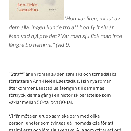
”Hon var liten, minst av
dem alla. Ingen kunde tro att hon fyllt sju år.
Men vad hjälpte det? Var man sju fick man inte
längre bo hemma.” (sid 9)
”Straff” är en roman av den samiska och tornedalska
författaren Ann-Helén Laestadius. I sin nya roman
återkommer Laestadius återigen till samernas
förtryck, denna gång i en historisk berättelse som
växlar mellan 50-tal och 80-tal.
Vi får möta en grupp samiska barn med olika
personligheter som tvingas gå i nomadskola för att
assimileras och lära sig svenska. Alla som yttrar ett ord