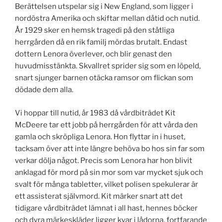
Berättelsen utspelar sig i New England, som ligger i
nordöstra Amerika och skiftar mellan dåtid och nutid.
År 1929 sker en hemsk tragedi på den ståtliga
herrgården då en rik familj mördas brutalt. Endast
dottern Lenora överlever, och blir genast den
huvudmisstänkta. Skvallret sprider sig som en löpeld,
snart sjunger barnen otäcka ramsor om flickan som
dödade dem alla.
Vi hoppar till nutid, år 1983 då vårdbiträdet Kit
McDeere tar ett jobb på herrgården för att vårda den
gamla och skröpliga Lenora. Hon flyttar in i huset,
tacksam över att inte längre behöva bo hos sin far som
verkar dölja något. Precis som Lenora har hon blivit
anklagad för mord på sin mor som var mycket sjuk och
svalt för många tabletter, vilket polisen spekulerar är
ett assisterat självmord. Kit märker snart att det
tidigare vårdbiträdet lämnat i all hast, hennes böcker
och dyra märkeskläder ligger kvar i lådorna, fortfarande