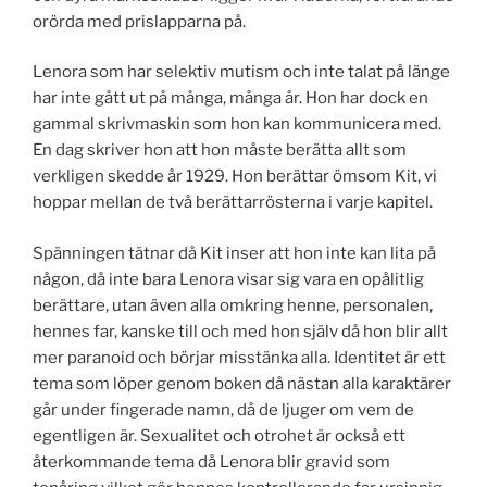
orörda med prislapparna på.
Lenora som har selektiv mutism och inte talat på länge
har inte gått ut på många, många år. Hon har dock en
gammal skrivmaskin som hon kan kommunicera med.
En dag skriver hon att hon måste berätta allt som
verkligen skedde år 1929. Hon berättar ömsom Kit, vi
hoppar mellan de två berättarrösterna i varje kapitel.
Spänningen tätnar då Kit inser att hon inte kan lita på
någon, då inte bara Lenora visar sig vara en opålitlig
berättare, utan även alla omkring henne, personalen,
hennes far, kanske till och med hon själv då hon blir allt
mer paranoid och börjar misstänka alla. Identitet är ett
tema som löper genom boken då nästan alla karaktärer
går under fingerade namn, då de ljuger om vem de
egentligen är. Sexualitet och otrohet är också ett
återkommande tema då Lenora blir gravid som