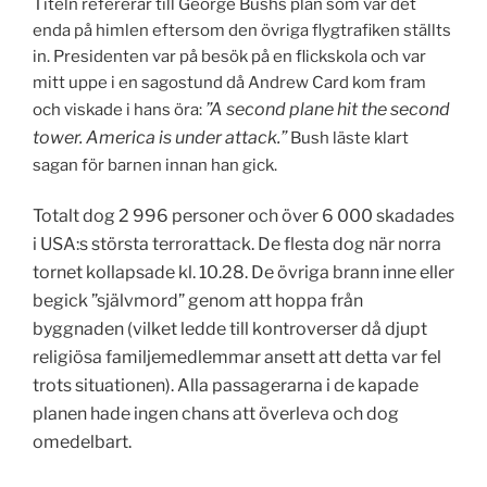
Titeln refererar till George Bushs plan som var det
enda på himlen eftersom den övriga flygtrafiken ställts
in. Presidenten var på besök på en flickskola och var
mitt uppe i en sagostund då Andrew Card kom fram
”A second plane hit the second
och viskade i hans öra:
tower. America is under attack.”
Bush läste klart
sagan för barnen innan han gick.
Totalt dog
2 996 personer och över 6 000 skadades
i USA:s största terrorattack. De flesta dog när norra
tornet kollapsade kl. 10.28. De övriga brann inne eller
begick ”självmord” genom att hoppa från
byggnaden (vilket ledde till kontroverser då djupt
religiösa familjemedlemmar ansett att detta var fel
trots situationen). Alla passagerarna i de kapade
planen hade ingen chans att överleva och dog
omedelbart.