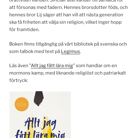
orättvisa i världen. Sinclair återvänder till Jamaica för
att försonas med fadern. Hennes brorsdotter föds, och
hennes bror Lij säger att han vill att nästa generation
ska få friheten att välja sin religion, vilket inger hopp
för framtiden.
Boken finns tillgänglig på vårt bibliotek på svenska och
som talbok med text på
Legimus
.
Läs även ”
Allt jag fått lära mig
” som handlar om en
mormons kamp, med liknande religiöst och patriarkalt
förtryck: