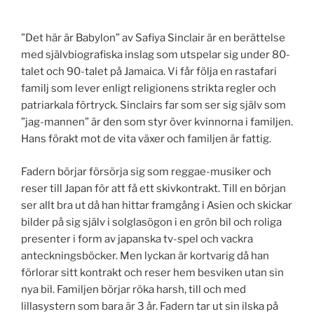
”Det här är Babylon” av Safiya Sinclair är en berättelse
med självbiografiska inslag som utspelar sig under 80-
talet och 90-talet på Jamaica. Vi får följa en rastafari
familj som lever enligt religionens strikta regler och
patriarkala förtryck. Sinclairs far som ser sig själv som
”jag-mannen” är den som styr över kvinnorna i familjen.
Hans förakt mot de vita växer och familjen är fattig.
Fadern börjar försörja sig som reggae-musiker och
reser till Japan för att få ett skivkontrakt. Till en början
ser allt bra ut då han hittar framgång i Asien och skickar
bilder på sig själv i solglasögon i en grön bil och roliga
presenter i form av japanska tv-spel och vackra
anteckningsböcker. Men lyckan är kortvarig då han
förlorar sitt kontrakt och reser hem besviken utan sin
nya bil. Familjen börjar röka harsh, till och med
lillasystern som bara är 3 år. Fadern tar ut sin ilska på