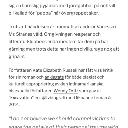
sig en barnslig pyjamas med jordgubbar på och vill
bli kallad för ”pappa” när övergreppet sker.
Trots att händelsen är traumatiserande är Vanessa i
Mr. Stranes våld. Omgivningen reagerar och
litteraturklubbens enda medlem tar dem på bar
gärning men trots detta har ingen civilkurage nog att
gripa in.
Författaren Kate Elizabeth Russell har fått viss kritik
för sin roman och
anklagats
för både plagiat och
kulturell appropriering av den latinamerikanska
bisexuella författaren
Wendy Ortiz
som gav ut
”
Excavation
” en självbiografi med liknande teman år
2014.
“I do not believe we should compel victims to
share the details of their personal trauma with