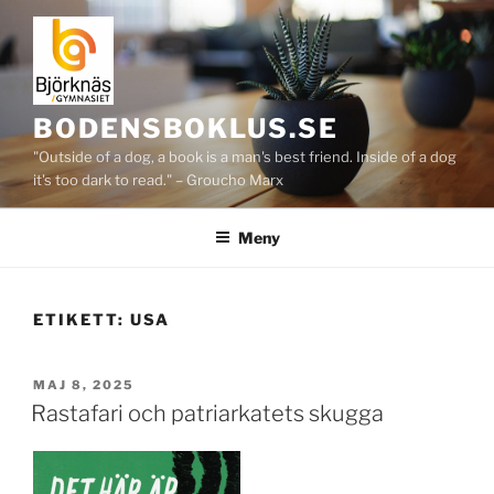
Hoppa
till
innehåll
BODENSBOKLUS.SE
"Outside of a dog, a book is a man's best friend. Inside of a dog
it's too dark to read." – Groucho Marx
Meny
ETIKETT:
USA
PUBLICERAT
MAJ 8, 2025
Rastafari och patriarkatets skugga