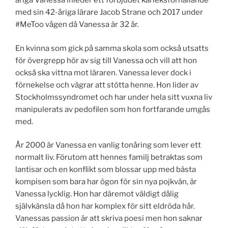
åriga Vanessa inleder ett förbjudet kärleksförhållande
med sin 42-åriga lärare Jacob Strane och 2017 under
#MeToo vågen då Vanessa är 32 år.
En kvinna som gick på samma skola som också utsatts
för övergrepp hör av sig till Vanessa och vill att hon
också ska vittna mot läraren. Vanessa lever dock i
förnekelse och vägrar att stötta henne. Hon lider av
Stockholmssyndromet och har under hela sitt vuxna liv
manipulerats av pedofilen som hon fortfarande umgås
med.
År 2000 är Vanessa en vanlig tonåring som lever ett
normalt liv. Förutom att hennes familj betraktas som
lantisar och en konflikt som blossar upp med bästa
kompisen som bara har ögon för sin nya pojkvän, är
Vanessa lycklig. Hon har däremot väldigt dålig
självkänsla då hon har komplex för sitt eldröda hår.
Vanessas passion är att skriva poesi men hon saknar