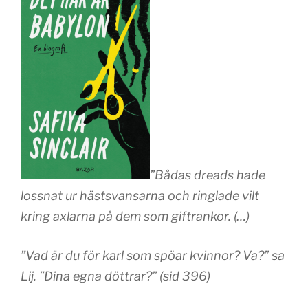
”Bådas dreads hade
lossnat ur hästsvansarna och ringlade vilt
kring axlarna på dem som giftrankor. (…)
”Vad är du för karl som spöar kvinnor? Va?” sa
Lij. ”Dina egna döttrar?” (sid 396)