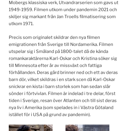
Mobergs klassiska verk, Utvandrarserien som gavs ut
1949-1959. Filmen utkom under pandemin 2021 och
skiljer sig markant från Jan Troells filmatisering som
utkom 1971.
Precis som originalet skildrar den nya filmen
emigrationen från Sverige till Nordamerika. Filmen
utspelar sig i Småland på 1800-talet då de kända
romankaraktärerna Karl-Oskar och Kristina söker sig
till Minnesota efter år av missväxt och fattiga
förhållanden. Deras gård brinner ned och ett av deras
barn dör, vilket skildras i en stark scen då Karl-Oskar
snickrar en kista i barn storlek som han sedan slår
sönder i förtvivlan. Filmen är indelad i tre delar, först
tiden i Sverige, resan över Atlanten och till sist deras
nya liv i Amerika (som spelades in i Västra Götaland
istället för i USA på grund av pandemin).