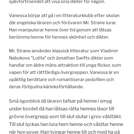
självförtroendet att visa sina dikter för någon.
Vanessa börjar att gå i en litteraturklubb efter skolan
där engelska läraren och förövaren Mr. Strane lurar.
Han manipulerar henne över tid genom att låtsas
berömma henne för hennes skönhet och dikter.
Mr. Strane använder klassisk litteratur som Vladimir
Nabokovs ”Lolita” och Jonathan Swifts dikter som
handlar om äldre mäns attraktion till unga flickor, som
vapen för att rättfärdiga övergreppen. Vanessa är en
opålitlig berättare och romantiserar pedofilen och
deras förbjudna kärleksförhållande.
tafsar
på henne
i smyg
Små ögonblick då läraren
under bordet då han låtsas rätta hennes läxor till
grövre övergrepp som till slut slutar i grov våldtäkt.
Till slut lyckas han lura hem henne och våldtar henne
när hon sover. Han tvingar henne till och med ha på