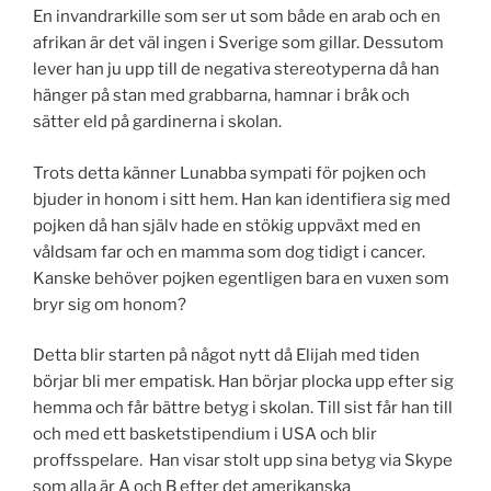
En invandrarkille som ser ut som både en arab och en
afrikan är det väl ingen i Sverige som gillar. Dessutom
lever han ju upp till de negativa stereotyperna då han
hänger på stan med grabbarna, hamnar i bråk och
sätter eld på gardinerna i skolan.
Trots detta känner Lunabba sympati för pojken och
bjuder in honom i sitt hem. Han kan identifiera sig med
pojken då han själv hade en stökig uppväxt med en
våldsam far och en mamma som dog tidigt i cancer.
Kanske behöver pojken egentligen bara en vuxen som
bryr sig om honom?
Detta blir starten på något nytt då Elijah med tiden
börjar bli mer empatisk. Han börjar plocka upp efter sig
hemma och får bättre betyg i skolan. Till sist får han till
och med ett basketstipendium i USA och blir
proffsspelare. Han visar stolt upp sina betyg via Skype
som alla är A och B efter det amerikanska