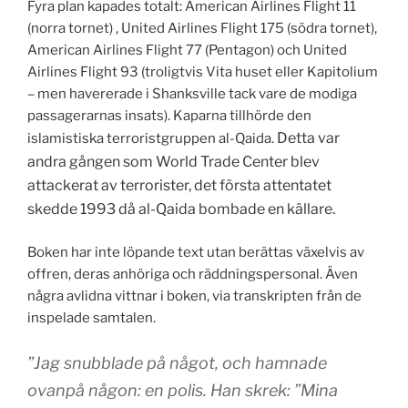
Fyra plan kapades totalt: American Airlines Flight 11
(norra tornet) , United Airlines Flight 175 (södra tornet),
American Airlines Flight 77 (Pentagon) och United
Airlines Flight 93 (troligtvis Vita huset eller Kapitolium
– men havererade i Shanksville tack vare de modiga
passagerarnas insats). Kaparna tillhörde den
Detta var
islamistiska terroristgruppen al-Qaida.
andra gången som World Trade Center blev
attackerat av terrorister, det första attentatet
skedde 1993 då al-Qaida bombade en källare.
Boken har inte löpande text utan berättas växelvis av
offren, deras anhöriga och räddningspersonal. Även
några avlidna vittnar i boken, via transkripten från de
inspelade samtalen.
”Jag snubblade på något, och hamnade
ovanpå någon: en polis. Han skrek: ”Mina