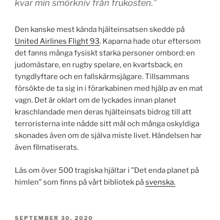
kvar min smörkniv från frukosten.”
Den kanske mest kända hjälteinsatsen skedde på
United Airlines Flight 93
. Kaparna hade otur eftersom
det fanns många fysiskt starka personer ombord: en
judomästare, en rugby spelare, en kvartsback, en
tyngdlyftare och en fallskärmsjägare. Tillsammans
försökte de ta sig in i förarkabinen med hjälp av en mat
vagn. Det är oklart om de lyckades innan planet
kraschlandade men deras hjälteinsats bidrog till att
terroristerna inte nådde sitt mål och många oskyldiga
skonades även om de själva miste livet. Händelsen har
även filmatiserats.
Läs om över 500 tragiska hjältar i ”Det enda planet på
himlen” som finns på vårt bibliotek på
svenska.
PUBLICERAT
SEPTEMBER 30, 2020