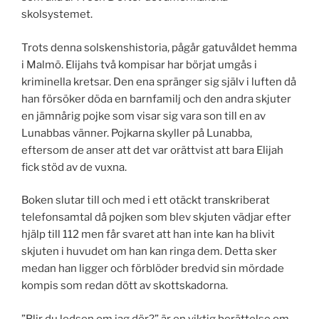
skolsystemet.
Trots denna solskenshistoria, pågår gatuvåldet hemma
i Malmö. Elijahs två kompisar har börjat umgås i
kriminella kretsar. Den ena spränger sig själv i luften då
han försöker döda en barnfamilj och den andra skjuter
en jämnårig pojke som visar sig vara son till en av
Lunabbas vänner. Pojkarna skyller på Lunabba,
eftersom de anser att det var orättvist att bara Elijah
fick stöd av de vuxna.
Boken slutar till och med i ett otäckt transkriberat
telefonsamtal då pojken som blev skjuten vädjar efter
hjälp till 112 men får svaret att han inte kan ha blivit
skjuten i huvudet om han kan ringa dem. Detta sker
medan han ligger och förblöder bredvid sin mördade
kompis som redan dött av skottskadorna.
”Blir du ledsen om jag dör?” är en viktig berättelse om