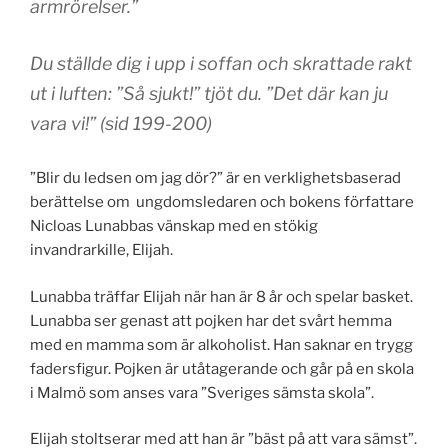
armrörelser.”
Du ställde dig i upp i soffan och skrattade rakt
ut i luften: ”Så sjukt!” tjöt du. ”Det där kan ju
vara vi!” (sid 199-200)
”Blir du ledsen om jag dör?” är en verklighetsbaserad
berättelse om ungdomsledaren och bokens författare
Nicloas Lunabbas vänskap med en stökig
invandrarkille, Elijah.
Lunabba träffar Elijah när han är 8 år och spelar basket.
Lunabba ser genast att pojken har det svårt hemma
med en mamma som är alkoholist. Han saknar en trygg
fadersfigur. Pojken är utåtagerande och går på en skola
i Malmö som anses vara ”Sveriges sämsta skola”.
Elijah stoltserar med att han är ”bäst på att vara sämst”.