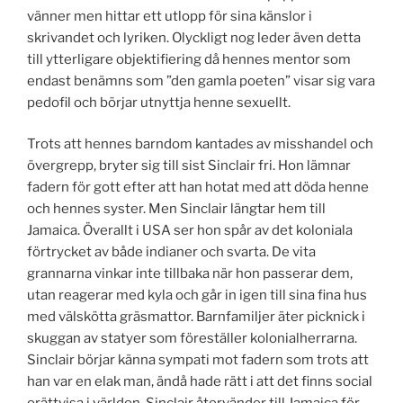
vänner men hittar ett utlopp för sina känslor i
skrivandet och lyriken. Olyckligt nog leder även detta
till ytterligare objektifiering då hennes mentor som
endast benämns som ”den gamla poeten” visar sig vara
pedofil och börjar utnyttja henne sexuellt.
Trots att hennes barndom kantades av misshandel och
övergrepp, bryter sig till sist Sinclair fri. Hon lämnar
fadern för gott efter att han hotat med att döda henne
och hennes syster. Men Sinclair längtar hem till
Jamaica. Överallt i USA ser hon spår av det koloniala
förtrycket av både indianer och svarta. De vita
grannarna vinkar inte tillbaka när hon passerar dem,
utan reagerar med kyla och går in igen till sina fina hus
med välskötta gräsmattor. Barnfamiljer äter picknick i
skuggan av statyer som föreställer kolonialherrarna.
Sinclair börjar känna sympati mot fadern som trots att
han var en elak man, ändå hade rätt i att det finns social