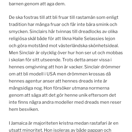
barnen genom att aga dem.
De ska fostras till att bli fruar till rastamän som enligt
tradition har många fruar och får inte bära smink och
smycken. Sinclairs hår tvinnas till dreadlocks av olika
religiösa skäl både för att likna Haile Selassies lejon
och göra motstånd mot västerländska skönhetsideal.
Men Sinclair är olycklig över hur hon ser ut och mobbas
i skolan för sitt utseende. Trots detta anser vissa i
hennes omgivning att hon är vacker. Sinclair drömmer
om att bli modell i USA men drömmen krossas då
hennes agentur anser att hennes dreads inte är
mångsidiga nog. Hon försöker utmana normerna
genom att säga att det gör henne unik eftersom det
inte finns några andra modeller med dreads men reser
hem besviken.
I Jamaica är majoriteten kristna medan rastafari är en
utsatt minoritet. Hon isoleras av både pappan och