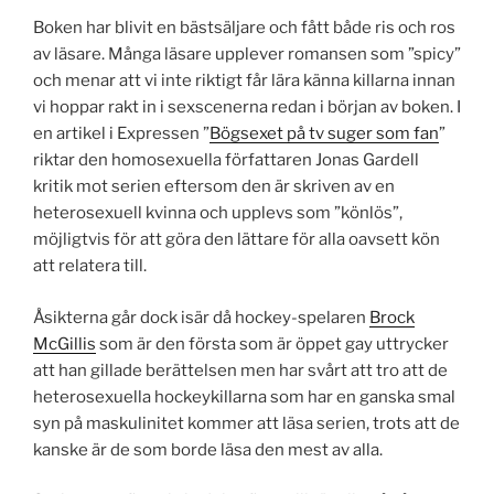
Boken har blivit en bästsäljare och fått både ris och ros
av läsare. Många läsare upplever romansen som ”spicy”
och menar att vi inte riktigt får lära känna killarna innan
vi hoppar rakt in i sexscenerna redan i början av boken. I
en artikel i Expressen ”
Bögsexet på tv suger som fan
”
riktar den homosexuella författaren Jonas Gardell
kritik mot serien eftersom den är skriven av en
heterosexuell kvinna och upplevs som ”könlös”,
möjligtvis för att göra den lättare för alla oavsett kön
att relatera till.
Åsikterna går dock isär då hockey-spelaren
Brock
McGillis
som är den första som är öppet gay uttrycker
att han gillade berättelsen men har svårt att tro att de
heterosexuella hockeykillarna som har en ganska smal
syn på maskulinitet kommer att läsa serien, trots att de
kanske är de som borde läsa den mest av alla.