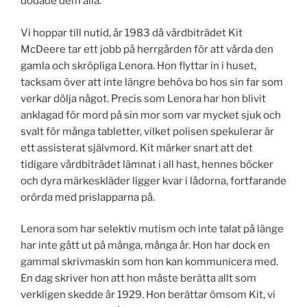
dödade dem alla.
Vi hoppar till nutid, år 1983 då vårdbiträdet Kit
McDeere tar ett jobb på herrgården för att vårda den
gamla och skröpliga Lenora. Hon flyttar in i huset,
tacksam över att inte längre behöva bo hos sin far som
verkar dölja något. Precis som Lenora har hon blivit
anklagad för mord på sin mor som var mycket sjuk och
svalt för många tabletter, vilket polisen spekulerar är
ett assisterat självmord. Kit märker snart att det
tidigare vårdbiträdet lämnat i all hast, hennes böcker
och dyra märkeskläder ligger kvar i lådorna, fortfarande
orörda med prislapparna på.
Lenora som har selektiv mutism och inte talat på länge
har inte gått ut på många, många år. Hon har dock en
gammal skrivmaskin som hon kan kommunicera med.
En dag skriver hon att hon måste berätta allt som
verkligen skedde år 1929. Hon berättar ömsom Kit, vi