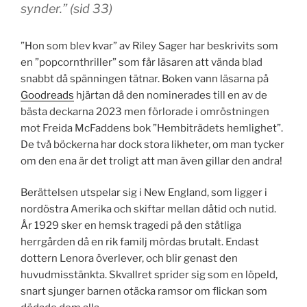
synder.” (sid 33)
”Hon som blev kvar” av Riley Sager har beskrivits som
en ”popcornthriller” som får läsaren att vända blad
snabbt då spänningen tätnar. Boken vann läsarna på
Goodreads
hjärtan då den nominerades till en av de
bästa deckarna 2023 men förlorade i omröstningen
mot
Freida McFaddens
bok ”Hembiträdets hemlighet”.
De två böckerna har dock stora likheter, om man tycker
om den ena är det troligt att man även gillar den andra!
Berättelsen utspelar sig i New England, som ligger i
nordöstra Amerika och skiftar mellan dåtid och nutid.
År 1929 sker en hemsk tragedi på den ståtliga
herrgården då en rik familj mördas brutalt. Endast
dottern Lenora överlever, och blir genast den
huvudmisstänkta. Skvallret sprider sig som en löpeld,
snart sjunger barnen otäcka ramsor om flickan som