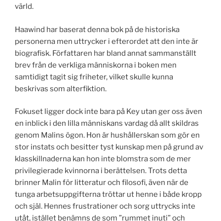
värld.
Haawind har baserat denna bok på de historiska
personerna men uttrycker i efterordet att den inte är
biografisk. Författaren har bland annat sammanställt
brev från de verkliga människorna i boken men
samtidigt tagit sig friheter, vilket skulle kunna
beskrivas som alterfiktion.
Fokuset ligger dock inte bara på Key utan ger oss även
en inblick i den lilla människans vardag då allt skildras
genom Malins ögon. Hon är hushållerskan som gör en
stor instats och besitter tyst kunskap men på grund av
klasskillnaderna kan hon inte blomstra som de mer
privilegierade kvinnorna i berättelsen. Trots detta
brinner Malin för litteratur och filosofi, även när de
tunga arbetsuppgifterna tröttar ut henne i både kropp
och själ. Hennes frustrationer och sorg uttrycks inte
utåt, istället benämns de som ”rummet inuti” och