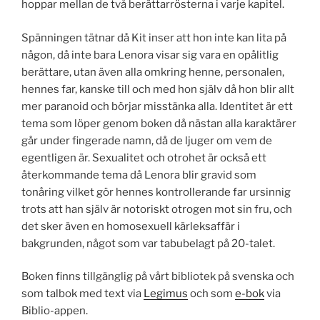
hoppar mellan de två berättarrösterna i varje kapitel.
Spänningen tätnar då Kit inser att hon inte kan lita på
någon, då inte bara Lenora visar sig vara en opålitlig
berättare, utan även alla omkring henne, personalen,
hennes far, kanske till och med hon själv då hon blir allt
mer paranoid och börjar misstänka alla. Identitet är ett
tema som löper genom boken då nästan alla karaktärer
går under fingerade namn, då de ljuger om vem de
egentligen är. Sexualitet och otrohet är också ett
återkommande tema då Lenora blir gravid som
tonåring vilket gör hennes kontrollerande far ursinnig
trots att han själv är notoriskt otrogen mot sin fru, och
det sker även en homosexuell kärleksaffär i
bakgrunden, något som var tabubelagt på 20-talet.
Boken finns tillgänglig på vårt bibliotek på svenska och
som talbok med text via
Legimus
och som
e-bok
via
Biblio-appen.