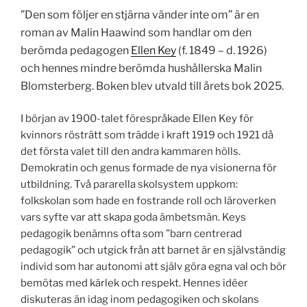
”Den som följer en stjärna vänder inte om” är en
roman av Malin Haawind som handlar om den
berömda pedagogen
Ellen Key
(f. 1849 – d. 1926)
och hennes mindre berömda hushållerska Malin
Blomsterberg. Boken blev utvald till årets bok 2025.
I början av 1900-talet förespråkade Ellen Key för
kvinnors rösträtt som trädde i kraft 1919 och 1921 då
det första valet till den andra kammaren hölls.
Demokratin och genus formade de nya visionerna för
utbildning. Två pararella skolsystem uppkom:
folkskolan som hade en fostrande roll och läroverken
vars syfte var att skapa goda ämbetsmän. Keys
pedagogik benämns ofta som ”barn centrerad
pedagogik” och utgick från att barnet är en självständig
individ som har autonomi att själv göra egna val och bör
bemötas med kärlek och respekt. Hennes idéer
diskuteras än idag inom pedagogiken och skolans