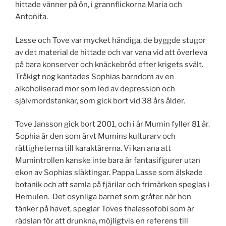
hittade vänner på ön, i grannflickorna Maria och
Anto
ñ
ita.
Lasse och Tove var mycket händiga, de byggde stugor
av det material de hittade och var vana vid att överleva
på bara konserver och knäckebröd efter krigets svält.
Tråkigt nog kantades Sophias barndom av en
alkoholiserad mor som led av depression och
självmordstankar, som gick bort vid 38 års ålder.
Tove Jansson gick bort 2001, och i år Mumin fyller 81 år.
Sophia är den som ärvt Mumins kulturarv och
rättigheterna till karaktärerna. Vi kan ana att
Mumintrollen kanske inte bara är fantasifigurer utan
ekon av Sophias släktingar. Pappa Lasse som älskade
botanik och att samla på fjärilar och frimärken speglas i
Hemulen. Det osynliga barnet som gråter när hon
tänker på havet, speglar Toves thalassofobi som är
rädslan för att drunkna, möjligtvis en referens till