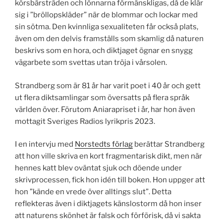
körsbärsträden och lönnarna förmänskligas, då de klär
sig i ”bröllopskläder” när de blommar och lockar med
sin sötma. Den kvinnliga sexualiteten får också plats,
även om den delvis framställs som skamlig då naturen
beskrivs som en hora, och diktjaget ögnar en snygg
vägarbete som svettas utan tröja i vårsolen.
Strandberg som är 81 år har varit poet i 40 år och gett
ut flera diktsamlingar som översatts på flera språk
världen över. Förutom Aniarapriset i år, har hon även
mottagit Sveriges Radios lyrikpris 2023.
I en intervju med
Norstedts förlag
berättar Strandberg
att hon ville skriva en kort fragmentarisk dikt, men när
hennes katt blev oväntat sjuk och döende under
skrivprocessen, fick hon idén till boken. Hon uppger att
hon ”kände en vrede över alltings slut”. Detta
reflekteras även i diktjagets känslostorm då hon inser
att naturens skönhet är falsk och förförisk, då vi sakta