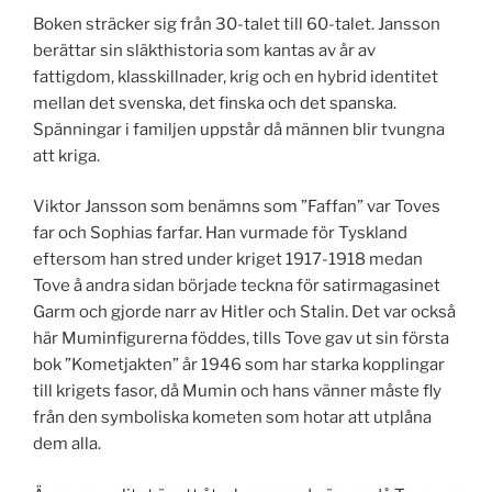
Boken sträcker sig från 30-talet till 60-talet. Jansson
berättar sin släkthistoria som kantas av år av
fattigdom, klasskillnader, krig och en hybrid identitet
mellan det svenska, det finska och det spanska.
Spänningar i familjen uppstår då männen blir tvungna
att kriga.
Viktor Jansson som benämns som ”Faffan” var Toves
far och Sophias farfar. Han vurmade för Tyskland
eftersom han stred under kriget 1917-1918 medan
Tove å andra sidan började teckna för satirmagasinet
Garm och gjorde narr av Hitler och Stalin. Det var också
här Muminfigurerna föddes, tills Tove gav ut sin första
bok ”Kometjakten” år 1946 som har starka kopplingar
till krigets fasor, då Mumin och hans vänner måste fly
från den symboliska kometen som hotar att utplåna
dem alla.