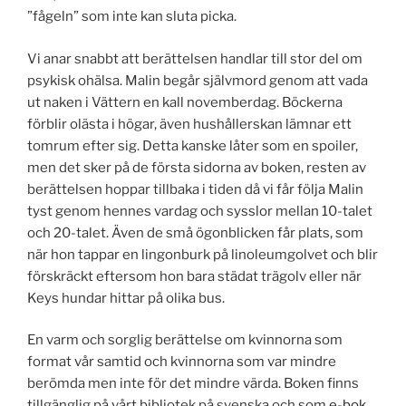
”fågeln” som inte kan sluta picka.
Vi anar snabbt att berättelsen handlar till stor del om
psykisk ohälsa. Malin begår självmord genom att vada
ut naken i Vättern en kall novemberdag. Böckerna
förblir olästa i högar, även hushållerskan lämnar ett
tomrum efter sig. Detta kanske låter som en spoiler,
men det sker på de första sidorna av boken, resten av
berättelsen hoppar tillbaka i tiden då vi får följa Malin
tyst genom hennes vardag och sysslor mellan 10-talet
och 20-talet. Även de små ögonblicken får plats, som
när hon tappar en lingonburk på linoleumgolvet och blir
förskräckt eftersom hon bara städat trägolv eller när
Keys hundar hittar på olika bus.
En varm och sorglig berättelse om kvinnorna som
format vår samtid och kvinnorna som var mindre
berömda men inte för det mindre värda. Boken finns
tillgänglig på vårt bibliotek på svenska och som
e-bok