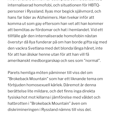
internaliserad homofobi, och situationen för HBTQ-
personer i Ryssland. Ilyas mor begick självmord, och
hans far lider av Alzheimers. Han tvekar inför att
komma ut som gay eftersom han vet att han kommer
att bemötas av fördomar och hat i hemlandet. Vid ett
tillfälle går den internaliserade homofobin nästan
överstyr då Ilya funderar på om han borde gifta sig med
den vackra Svetlana med det blonda långa håret, inte
för att han älskar henne utan för att han vill få
amerikanskt medborgarskap och ses som ”normal”.
Parets hemliga möten påminner till viss del om
”Brokeback Mountain” som har ett liknande tema om
förbjuden homosexuell kärlek. Däremot är denna
berättelse lite mildare, och det finns inga direkta
fysiska hot mot killarna i jämförelse med våldet och
hatbrotten i ”Brokeback Mountain” även om
diskrimineringen i Ryssland nämns till viss del.