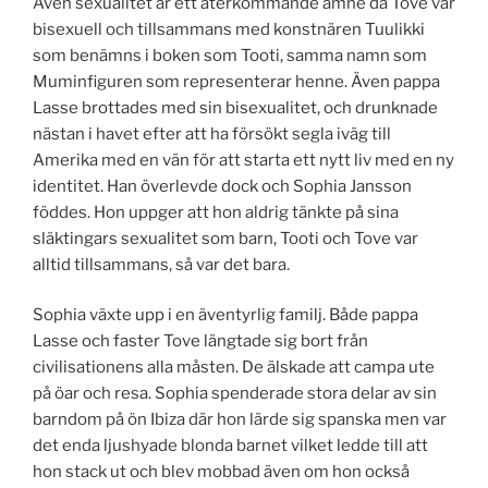
Även sexualitet är ett återkommande ämne då Tove var
bisexuell och tillsammans med konstnären Tuulikki
som benämns i boken som Tooti, samma namn som
Muminfiguren som representerar henne. Även pappa
Lasse brottades med sin bisexualitet, och drunknade
nästan i havet efter att ha försökt segla iväg till
Amerika med en vän för att starta ett nytt liv med en ny
identitet. Han överlevde dock och Sophia Jansson
föddes. Hon uppger att hon aldrig tänkte på sina
släktingars sexualitet som barn, Tooti och Tove var
alltid tillsammans, så var det bara.
Sophia växte upp i en äventyrlig familj. Både pappa
Lasse och faster Tove längtade sig bort från
civilisationens alla måsten. De älskade att campa ute
på öar och resa. Sophia spenderade stora delar av sin
barndom på ön Ibiza där hon lärde sig spanska men var
det enda ljushyade blonda barnet vilket ledde till att
hon stack ut och blev mobbad även om hon också