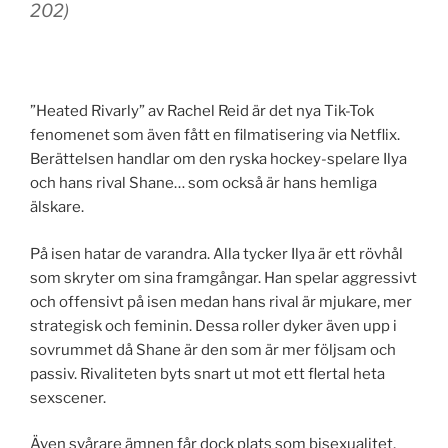
202)
”Heated Rivarly” av Rachel Reid är det nya Tik-Tok
fenomenet som även fått en filmatisering via Netflix.
Berättelsen handlar om den ryska hockey-spelare Ilya
och hans rival Shane… som också är hans hemliga
älskare.
På isen hatar de varandra. Alla tycker Ilya är ett rövhål
som skryter om sina framgångar. Han spelar aggressivt
och offensivt på isen medan hans rival är mjukare, mer
strategisk och feminin. Dessa roller dyker även upp i
sovrummet då Shane är den som är mer följsam och
passiv. Rivaliteten byts snart ut mot ett flertal heta
sexscener.
Även svårare ämnen får dock plats som bisexualitet,