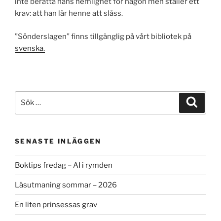
inte berätta hans hemlighet för någon men ställer ett
krav: att han lär henne att slåss.
”Sönderslagen” finns tillgänglig på vårt bibliotek på
svenska.
Sök
Sök
efter:
SENASTE INLÄGGEN
Boktips fredag – AI i rymden
Läsutmaning sommar – 2026
En liten prinsessas grav