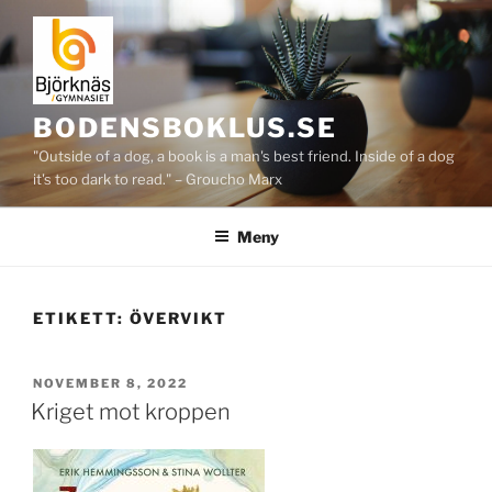
Hoppa
till
innehåll
BODENSBOKLUS.SE
"Outside of a dog, a book is a man's best friend. Inside of a dog
it's too dark to read." – Groucho Marx
Meny
ETIKETT:
ÖVERVIKT
PUBLICERAT
NOVEMBER 8, 2022
Kriget mot kroppen