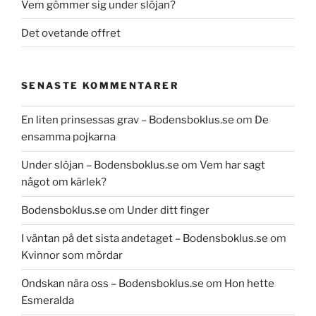
Vem gömmer sig under slöjan?
Det ovetande offret
SENASTE KOMMENTARER
En liten prinsessas grav – Bodensboklus.se
om
De
ensamma pojkarna
Under slöjan – Bodensboklus.se
om
Vem har sagt
något om kärlek?
Bodensboklus.se
om
Under ditt finger
I väntan på det sista andetaget – Bodensboklus.se
om
Kvinnor som mördar
Ondskan nära oss – Bodensboklus.se
om
Hon hette
Esmeralda