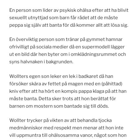
En person som lider av psykisk ohälsa efter att ha blivit
sexuellt utnyttjad som barn får rådet att de måste
peppa sig själv att banta för då kommer allt att lösa sig.
En överviktig person som tränar på gymmet hamnar
ofrivilligt på sociala medier då en supermodell lägger
ut en bild där hen byter om i omklädningsrummet och
syns halvnaken i bakgrunden.
Wollters egen son leker en lek i badkaret då han
försöker skära av fettet på magen med en (påhittad)
kniv efter att ha hört en kompis pappa klaga på att han
måste banta. Detta sker trots att hon berättat för
barnen om mostern som bantade sig till döds.
Wollter trycker på vikten av att behandla tjocka
medmänniskor med respekt men menar att hon inte
vill uppmuntra till ohälsosamma vanor, något som hon