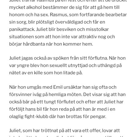
mycket alkohol bestämmer de sig för att gå hem till
honom och ha sex. Rasmus, som fortfarande bearbetar
sin sorg, blir plötsligt överväldigad och får en
panikattack. Juliet blir besviken och misstolkar
situationen som att hon inte var attraktiv nog och
börjar hårdbanta när hon kommer hem.
Juliet jagas också av spöken från sitt förflutna. När hon
var yngre blev hon sexuellt utnyttjad och uthängd på
nätet av en kille som hon litade på.
När hon umgås med Emil ursäktar han sig ofta och
försvinner iväg på hemliga möten. Det visar sig att han
också bär på ett tungt förflutet och efter att Juliet har
förföljt hans bil får hon reda på att han är med i en
olaglig fight-klubb där han brottas för pengar.
Juliet, som har tröttnat på att vara ett offer, lovar att