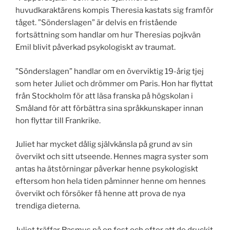
huvudkaraktärens kompis Theresia kastats sig framför
tåget. ”Sönderslagen” är delvis en fristående
fortsättning som handlar om hur Theresias pojkvän
Emil blivit påverkad psykologiskt av traumat.
”Sönderslagen” handlar om en överviktig 19-årig tjej
som heter Juliet och drömmer om Paris. Hon har flyttat
från Stockholm för att läsa franska på högskolan i
Småland för att förbättra sina språkkunskaper innan
hon flyttar till Frankrike.
Juliet har mycket dålig självkänsla på grund av sin
övervikt och sitt utseende. Hennes magra syster som
antas ha ätstörningar påverkar henne psykologiskt
eftersom hon hela tiden påminner henne om hennes
övervikt och försöker få henne att prova de nya
trendiga dieterna.
Juliet träffar Rasmus på en fest och efter att de druckit