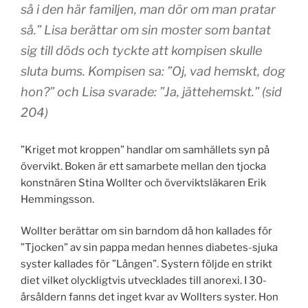
så i den här familjen, man dör om man pratar
så.” Lisa berättar om sin moster som bantat
sig till döds och tyckte att kompisen skulle
sluta bums. Kompisen sa: ”Oj, vad hemskt, dog
hon?” och Lisa svarade: ”Ja, jättehemskt.” (sid
204)
”Kriget mot kroppen” handlar om samhällets syn på
övervikt. Boken är ett samarbete mellan den tjocka
konstnären Stina Wollter och överviktsläkaren Erik
Hemmingsson.
Wollter berättar om sin barndom då hon kallades för
”Tjocken” av sin pappa medan hennes diabetes-sjuka
syster kallades för ”Lången”. Systern följde en strikt
diet vilket olyckligtvis utvecklades till anorexi. I 30-
årsåldern fanns det inget kvar av Wollters syster. Hon