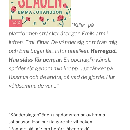
”Killen på
plattformen sträcker återigen Emils arm i
luften. Emil flinar. De vänder sig bort från mig
och Emil bugar lätt inför publiken.
Herregud.
Han slåss för pengar.
En obehaglig känsla
sprider sig genom min kropp. Jag tänker på
Rasmus och de andra, på vad de gjorde. Hur
våldsamma de var…”
”Sönderslagen” är en ungdomsroman av Emma
Johansson. Hon har tidigare skrivit boken
”Papperssjälar” som berör självmord då