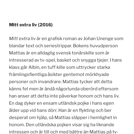
Mitt extra liv (2016)
Mitt extra liv
är en grafisk roman av Johan Unenge som
blandar text och seriestrippar. Bokens huvudperson
Mattias är en alldaglig svensk tonårskille som är
intresserad av tv-spel, basket och snygga tjejer. I hans
klass går Albin, en tuff kille som uttrycker starka
främlingsfientliga åsikter gentemot mörkhyade
personer och invandrare. Mattias tycker att detta
känns fel men är ändå någorlunda oberörd eftersom
han anser att detta inte påverkar honom och hans liv.
En dag dyker en ensam utländsk pojke i hans egen
ålder upp vid hans dörr. Han är en flykting och ber
desperat om hjälp, så Mattias släpper i hemlighet in
honom. Den utländska pojken visar sig ha liknande
intressen och är till och med bättre än Mattias på tv-