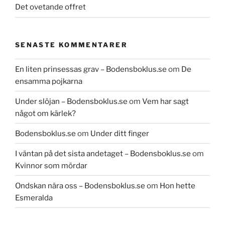
Det ovetande offret
SENASTE KOMMENTARER
En liten prinsessas grav – Bodensboklus.se
om
De
ensamma pojkarna
Under slöjan – Bodensboklus.se
om
Vem har sagt
något om kärlek?
Bodensboklus.se
om
Under ditt finger
I väntan på det sista andetaget – Bodensboklus.se
om
Kvinnor som mördar
Ondskan nära oss – Bodensboklus.se
om
Hon hette
Esmeralda