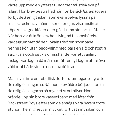
växte upp med en ytterst fundamentalistisk syn på
islam. Hon blev bestraffad när hon begick
haram
(övers.
förbjudet) enligt islam som exempelvis lyssna på
musik, teckna av människor eller djur, visa ansiktet,
köpa sina egna kläder eller gå ut utan sin fars tillåtelse.
När hon var åtta år blev hon tvingad till omskärelse i
vardagrummet då den lokala frisören stympade
hennes kön utan bedövning med bara en slö och rostig
sax. Fysisk och psykisk misshandel var ett vanligt
inslag i vardagen då män har rätt enligt lagen att utöva
våld mot både sin fru och sina döttrar.
Manal var inte en rebellisk dotter utan fogade sig efter
de religiösa lagarna. När hon blev äldre började hon ta
de religiösa lagarna på mycket stort allvar. Hon
brände upp sin brors kassettband med låtar från
Backstreet Boys eftersom de ansågs vara
haram
trots
att hon i hemlighet var mycket förtjust i musiken och