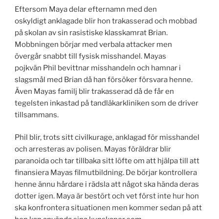
Eftersom Maya delar efternamn med den
oskyldigt anklagade blir hon trakasserad och mobbad
på skolan av sin rasistiske klasskamrat Brian.
Mobbningen börjar med verbala attacker men
övergår snabbt till fysisk misshandel. Mayas
pojkvän Phil bevittnar misshandeln och hamnar i
slagsmål med Brian då han försöker försvara henne.
Även Mayas familj blir trakasserad då de får en
tegelsten inkastad på tandläkarkliniken som de driver
tillsammans.
Phil blir, trots sitt civilkurage, anklagad för misshandel
och arresteras av polisen. Mayas föräldrar blir
paranoida och tar tillbaka sitt löfte om att hjälpa till att
finansiera Mayas filmutbildning. De börjar kontrollera
henne ännu hårdare i rädsla att något ska hända deras
dotter igen. Maya är bestört och vet först inte hur hon
ska konfrontera situationen men kommer sedan på att