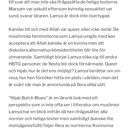
till svar att man inte ska ifrågasätta de heliga texterna.
Maryam var oskuld eftersom kvinnlig sexualitet var
synd, svarar läraren. Lamya är dock inte övertygad.
Kanske till och med Allah var queer, eller icke-binär. De
muslimska feministerna som Lamya umgås med kan
acceptera att Allah kanske är en kvinna men att
diskutera alternativa könsidentiteter blir lite för
utmanande. Samtidigt börjar Lamya söka sig till andra
HBTQ-personer, de flesta blir dock förnärmade. Queer
och hijab, hur är det ens möjligt? Lamya berättar om sin
resa, hur hen försöker hitta sin plats i världen, men det
är svårt när man är annorlunda på flera olika sätt.
”Hijab Butch Blues” är en lärorik bok med ett
perspektiv som vi inte ofta ser i litteratur om muslimer.
Lamya har en blick inifrån då hen ifrågasätter alla
normer och heliga texter men samtidigt (kanske lite
motsägelsefullt) följer flera av normerna. Kvinnorna