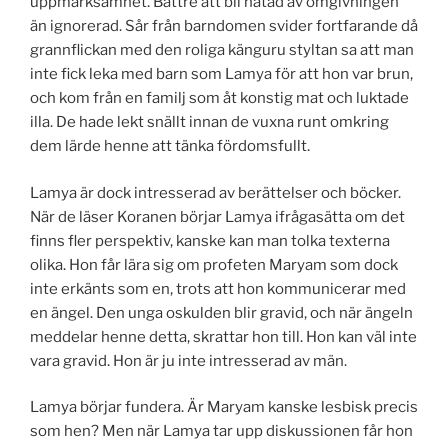
uppmärksamhet. Bättre att bli hatad av omgivningen
än ignorerad. Sår från barndomen svider fortfarande då
grannflickan med den roliga känguru styltan sa att man
inte fick leka med barn som Lamya för att hon var brun,
och kom från en familj som åt konstig mat och luktade
illa. De hade lekt snällt innan de vuxna runt omkring
dem lärde henne att tänka fördomsfullt.
Lamya är dock intresserad av berättelser och böcker.
När de läser Koranen börjar Lamya ifrågasätta om det
finns fler perspektiv, kanske kan man tolka texterna
olika. Hon får lära sig om profeten Maryam som dock
inte erkänts som en, trots att hon kommunicerar med
en ängel. Den unga oskulden blir gravid, och när ängeln
meddelar henne detta, skrattar hon till. Hon kan väl inte
vara gravid. Hon är ju inte intresserad av män.
Lamya börjar fundera. Är Maryam kanske lesbisk precis
som hen? Men när Lamya tar upp diskussionen får hon