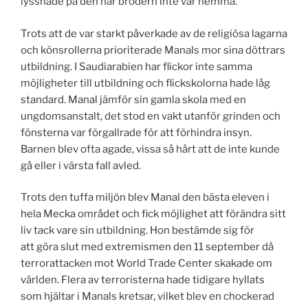
lyssnade på den när brodern inte var hemma.
Trots att de var starkt påverkade av de religiösa lagarna
och könsrollerna prioriterade Manals mor sina döttrars
utbildning. I Saudiarabien har flickor inte samma
möjligheter till utbildning och flickskolorna hade låg
standard. Manal jämför sin gamla skola med en
ungdomsanstalt, det stod en vakt utanför grinden och
fönsterna var förgallrade för att förhindra insyn.
Barnen blev ofta agade, vissa så hårt att de inte kunde
gå eller i värsta fall avled.
Trots den tuffa miljön blev Manal den bästa eleven i
hela Mecka området och fick möjlighet att förändra sitt
liv tack vare sin utbildning. Hon bestämde sig för
att göra slut med extremismen den 11 september då
terrorattacken mot World Trade Center skakade om
världen. Flera av terroristerna hade tidigare hyllats
som hjältar i Manals kretsar, vilket blev en chockerad