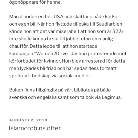
ögonöppnare för henne.
Manal bodde en tid i USA och skaffade både körkort
och egen bil. När hon flyttade tillbaka till Saudiarbien
kände hon att det var miserabelt att hon som är 32 år
inte skulle kunna ta sig till jobbet utan en manlig
chaufför. Detta ledde till att hon startade
kampanjen ”Women2Drive” där hon protesterade mot
körförbudet för kvinnor. Hon blev arresterad för detta
men lyckades bli friad och har sedan dess fortsatt
sprida sitt budskap via sociala medier.
Boken finns tillgänglig på vårt bibliotek på både
svenska
och
engelska
samt som talbok via
Legimus
.
PUBLICERAT
AUGUSTI 2, 2018
Islamofobins offer