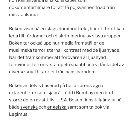
hon kan använda sina kunskaper som
dokumentärfilmare för att få pojkvännen friad från
misstankarna.
Boken visar på en slags dominoeffekt, hur ett brott kan
leda till fördomar och diskriminering av vissa grupper.
Boken tar också upp hur media framställer de
muslimska terroristerna i kontrast med de ljushyade.
När det framkommer att förövaren är ljushyad
försvinner terroriststämpeln snabbt och vi får ta del av
diverse snyfthistorier från hans barndom.
Boken är delvis baserad på författarens egna
erfarenheter som själv är född i Bombay men bott
större delen av sitt liv i USA. Boken finns tillgänglig på
både
svenska
och
engelska
samt som talbok via
Legimus
.