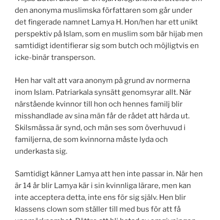
den anonyma muslimska författaren som går under
det fingerade namnet Lamya H. Hon/hen har ett unikt
perspektiv på Islam, som en muslim som bär hijab men
samtidigt identifierar sig som butch och möjligtvis en
icke-binär transperson.
Hen har valt att vara anonym på grund av normerna
inom Islam. Patriarkala synsätt genomsyrar allt. När
närstående kvinnor till hon och hennes familj blir
misshandlade av sina män får de rådet att härda ut.
Skilsmässa är synd, och män ses som överhuvud i
familjerna, de som kvinnorna måste lyda och
underkasta sig.
Samtidigt känner Lamya att hen inte passar in. När hen
är 14 år blir Lamya kär i sin kvinnliga lärare, men kan
inte acceptera detta, inte ens för sig själv. Hen blir
klassens clown som ställer till med bus för att få