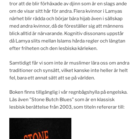
tror att de blir förhäxade av djinn som är en slags ande
om de visar sitt hår för andra. Flera kvinnor i Lamyas
närhet blir rädda och börjar bära hijab även i sällskap
med andra kvinnor, då de föreställer sig att männens
blick alltid är närvarande. Kognitiv dissonans uppstår
då Lamya slits mellan Islams hårda regler och längtan
efter friheten och den lesbiska kärleken.
Samtidigt får vi som inte är muslimer lära oss om andra
traditioner och synsätt, vilket kanske inte heller är helt
fel, bara ett annat sätt att se på världen.
Boken finns tillgänglig i vår regnbågshylla på engelska.
Läs även ”Stone Butch Blues” som är en klassisk
lesbisk berättelse från 2003, som titeln refererar till: