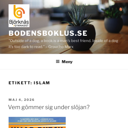
Hoppa
till
innehåll
BODENSBOKLUS.SE
"Outside of a dog, a book is a man's best friend. Inside of a dog
it's too dark to read." – Groucho Marx
Meny
ETIKETT:
ISLAM
PUBLICERAT
MAJ 4, 2026
Vem gömmer sig under slöjan?