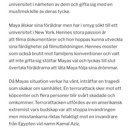
universitet i närheten av dem och gifta sig med en
muslimsk kille av deras tycke.
Maya älskar sina föräldrar men har i smyg sökt till ett
universitet i New York. Hennes stora passion är
att filma dokumentärer och hon hoppas kunna utveckla
sina färdigheter på filmutbildningen. Hennes moster
som också brutit mot familjens konventioner och valt
att inte gifta sig stöttar Mayas val och lyckas till slut
övertala föräldrarna att låta Maya följa sina drömmar.
Då Mayas situation verkar ha vänt, inträffar en tragedi
som skakar om samhället. En terrorattack sker mot ett
köpcenter och flera personer blir svårt skadade och
omkommer. Terrorattacken utfördes av en amerikansk
extremist vars budskap var att stoppa invandringen
men misstankarna riktas felaktigt mot en invandrare
från Egypten vid namn Kamal Aziz.