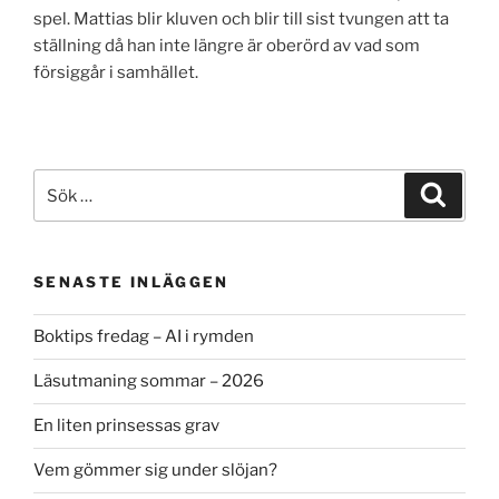
spel. Mattias blir kluven och blir till sist tvungen att ta
ställning då han inte längre är oberörd av vad som
försiggår i samhället.
Sök
Sök
efter:
SENASTE INLÄGGEN
Boktips fredag – AI i rymden
Läsutmaning sommar – 2026
En liten prinsessas grav
Vem gömmer sig under slöjan?