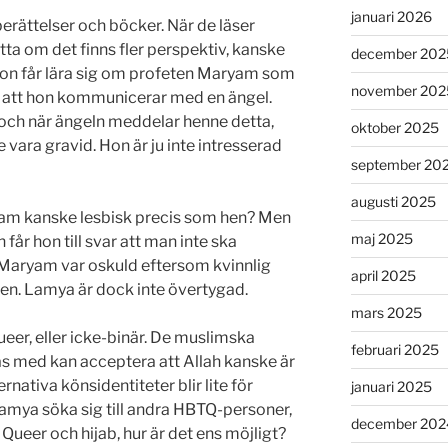
januari 2026
erättelser och böcker. När de läser
ta om det finns fler perspektiv, kanske
december 202
Hon får lära sig om profeten Maryam som
november 202
s att hon kommunicerar med en ängel.
 och när ängeln meddelar henne detta,
oktober 2025
te vara gravid. Hon är ju inte intresserad
september 20
augusti 2025
yam kanske lesbisk precis som hen? Men
maj 2025
får hon till svar att man inte ska
. Maryam var oskuld eftersom kvinnlig
april 2025
aren. Lamya är dock inte övertygad.
mars 2025
ueer, eller icke-binär. De muslimska
februari 2025
 med kan acceptera att Allah kanske är
rnativa könsidentiteter blir lite för
januari 2025
amya söka sig till andra HBTQ-personer,
december 202
 Queer och hijab, hur är det ens möjligt?