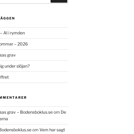
LÄGGEN
– AI i rymden
sommar – 2026
ssas grav
g under slöjan?
ffret
OMMENTARER
essas grav – Bodensboklus.se
om
De
arna
 Bodensboklus.se
om
Vem har sagt