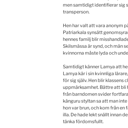
men samtidigt identifierar sig 
transperson.
Hen har valt att vara anonym 
Patriarkala synsätt genomsyrar 
hennes familj blir misshandlade
Skilsmässa är synd, och män s
kvinnorna måste lyda och under
Samtidigt känner Lamya att hen i
Lamya kär i sin kvinnliga lärare
för sig själv. Hen blir klassens 
uppmärksamhet. Bättre att bli
från barndomen svider fortfar
känguru styltan sa att man int
hon var brun, och kom från en 
illa. De hade lekt snällt innan
tänka fördomsfullt.