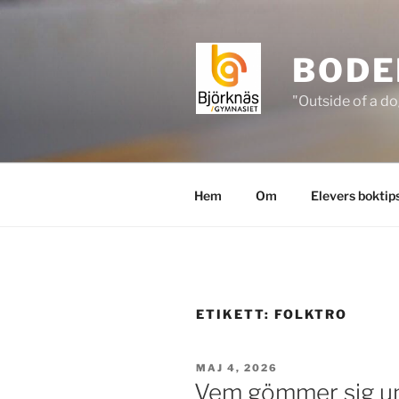
Hoppa
till
innehåll
BODE
"Outside of a do
Hem
Om
Elevers boktip
ETIKETT:
FOLKTRO
PUBLICERAT
MAJ 4, 2026
Vem gömmer sig un