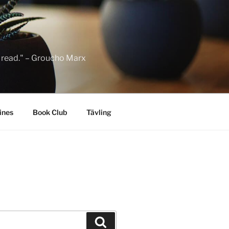
to read." – Groucho Marx
ines
Book Club
Tävling
Sök