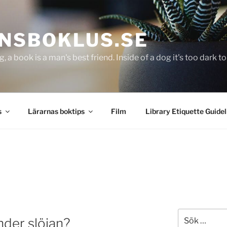
NSBOKLUS.SE
g, a book is a man's best friend. Inside of a dog it's too dark 
s
Lärarnas boktips
Film
Library Etiquette Guidel
Sök
der slöjan?
efter: