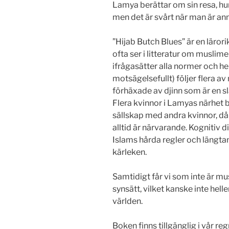
Lamya berättar om sin resa, hur 
men det är svårt när man är ann
”Hijab Butch Blues” är en läror
ofta ser i litteratur om muslime
ifrågasätter alla normer och he
motsägelsefullt) följer flera av
förhäxade av djinn som är en sl
Flera kvinnor i Lamyas närhet b
sällskap med andra kvinnor, då 
alltid är närvarande. Kognitiv 
Islams hårda regler och längtan
kärleken.
Samtidigt får vi som inte är mu
synsätt, vilket kanske inte heller
världen.
Boken finns tillgänglig i vår r