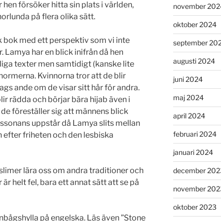
hen försöker hitta sin plats i världen,
november 202
orlunda på flera olika sätt.
oktober 2024
ik bok med ett perspektiv som vi inte
september 20
r. Lamya har en blick inifrån då hen
augusti 2024
liga texter men samtidigt (kanske lite
 normerna. Kvinnorna tror att de blir
juni 2024
ags ande om de visar sitt hår för andra.
maj 2024
lir rädda och börjar bära hijab även i
de föreställer sig att männens blick
april 2024
dissonans uppstår då Lamya slits mellan
februari 2024
 efter friheten och den lesbiska
januari 2024
slimer lära oss om andra traditioner och
december 202
 är helt fel, bara ett annat sätt att se på
november 202
oktober 2023
egnbågshylla på engelska. Läs även ”Stone