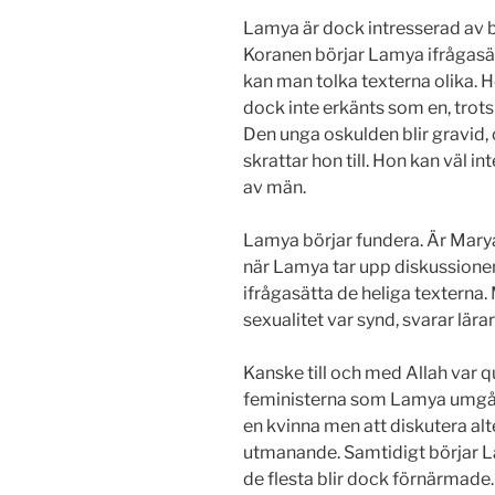
Lamya är dock intresserad av b
Koranen börjar Lamya ifrågasät
kan man tolka texterna olika. 
dock inte erkänts som en, trot
Den unga oskulden blir gravid,
skrattar hon till. Hon kan väl in
av män.
Lamya börjar fundera. Är Mar
när Lamya tar upp diskussionen 
ifrågasätta de heliga texterna
sexualitet var synd, svarar lär
Kanske till och med Allah var q
feministerna som Lamya umgås
en kvinna men att diskutera alte
utmanande. Samtidigt börjar L
de flesta blir dock förnärmade.