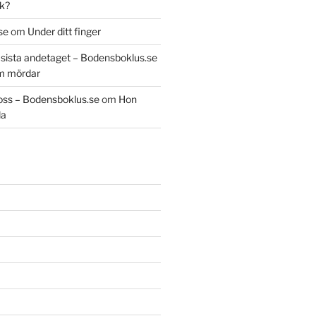
k?
se
om
Under ditt finger
t sista andetaget – Bodensboklus.se
m mördar
oss – Bodensboklus.se
om
Hon
da