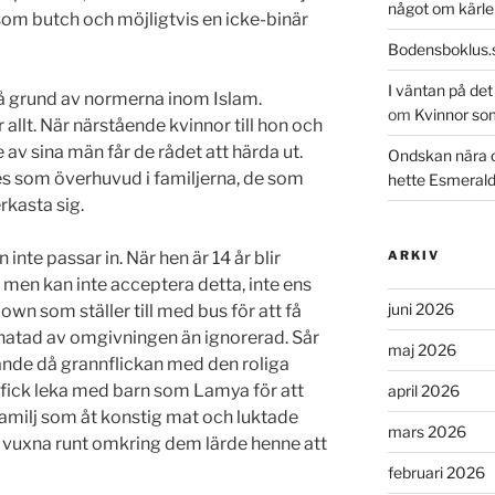
något om kärle
som butch och möjligtvis en icke-binär
Bodensboklus.
I väntan på de
på grund av normerna inom Islam.
om
Kvinnor so
allt. När närstående kvinnor till hon och
 av sina män får de rådet att härda ut.
Ondskan nära 
es som överhuvud i familjerna, de som
hette Esmeral
kasta sig.
nte passar in. När hen är 14 år blir
ARKIV
, men kan inte acceptera detta, inte ens
juni 2026
clown som ställer till med bus för att få
 hatad av omgivningen än ignorerad. Sår
maj 2026
ande då grannflickan med den roliga
e fick leka med barn som Lamya för att
april 2026
familj som åt konstig mat och luktade
mars 2026
 de vuxna runt omkring dem lärde henne att
februari 2026