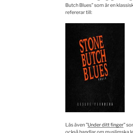
Butch Blues” som är en klassisk
refererar till:
Läs även ”
Under ditt finger
” so
också handlar om muslimska l