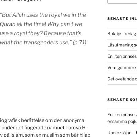
”But Allah uses the royal we in the
SENASTE IN
Quran all the time! Why can’t we
use a royal they? Because that’s
Boktips fredag 
what the transgenders use.” (p 71)
Läsutmaning 
En liten prinse
Vem gömmer si
Det ovetande o
SENASTE K
En liten prins
vbiografisk berättelse om den anonyma
ensamma pojk
 under det fingerade namnet Lamya H.
Under slöjan –
iv på Islam, som en muslim som bär hijab