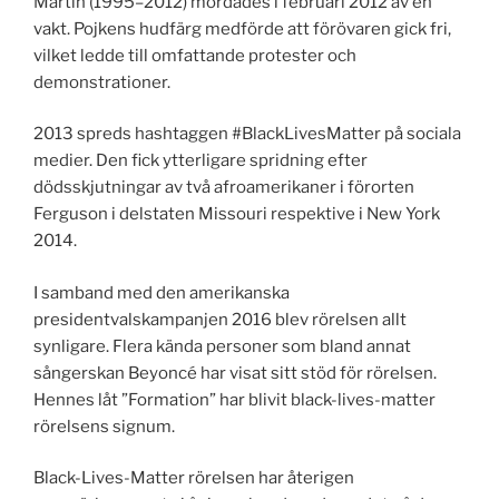
Martin
(1995–2012) mördades i f
ebruari 2012 av en
vakt. Pojkens hudfärg medförde att förövaren gick fri,
vilket ledde till omfattande protester och
demonstrationer.
2013 spreds hashtaggen #BlackLivesMatter på sociala
medier. Den fick ytterligare spridning efter
dödsskjutningar av två afroamerikaner i förorten
Ferguson i delstaten Missouri respektive i New York
2014.
I samband med den amerikanska
presidentvalskampanjen 2016 blev rörelsen allt
synligare. Flera kända personer som bland annat
sångerskan Beyoncé har visat sitt stöd för rörelsen.
Hennes låt ”Formation” har blivit black-lives-matter
rörelsens signum.
Black-Lives-Matter rörelsen har återigen