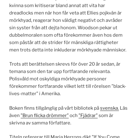
kvinna som kritiserar bland annat att vita har
dreadlocks men när hon får veta att Ellies pojkvän är
mörkhyad, reagerar hon väldigt negativt och avråder
sin syster från att dejta honom. Woodson pekar ut
dubbelmoralen som ofta förekommer även hos dem
som påstår att de strider för mänskliga rättigheter
men trots detta inte inkluderar mörkhyade människor.
Trots att berättelsen skrevs för över 20 år sedan, är
temana som den tar upp fortfarande relevanta.
Polisvåld mot oskyldiga mörkhyade personer
förekommer fortfarande vilket lett till rörelsen ”black-
lives-matter” i Amerika.
Boken finns tillgänglig på vårt bibliotek på
svenska.
Läs
även
”Brun flicka drömmer”
och
”Fjädrar”
som är
skrivna av samma författare.
Titeln refererar till Maria Herrons dikt ”If You Come