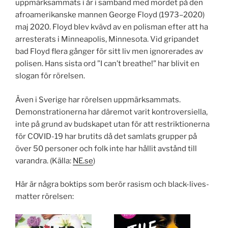
uppmärksammats i år i samband med mordet på den
afroamerikanske mannen George Floyd (
1973–2020
)
maj 2020. Floyd blev kvävd av en polisman efter att ha
arresterats i Minneapolis, Minnesota. Vid gripandet
bad Floyd flera gånger för sitt liv men ignorerades av
polisen. Hans sista ord ”I can’t breathe!” har blivit en
slogan för rörelsen.
Även i Sverige har rörelsen uppmärksammats.
Demonstrationerna har däremot varit kontroversiella,
inte på grund av budskapet utan för att restriktionerna
för COVID-19 har brutits då det samlats grupper på
över 50 personer och folk inte har hållit avstånd till
varandra. (Källa:
NE.se
)
Här är några boktips som berör rasism och black-lives-
matter rörelsen: