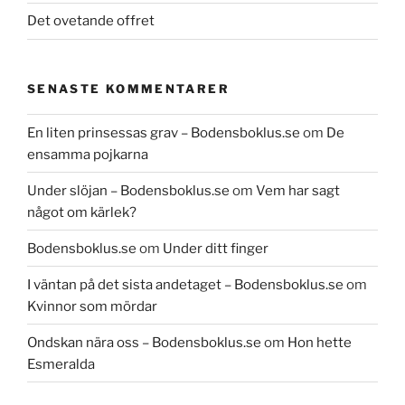
Det ovetande offret
SENASTE KOMMENTARER
En liten prinsessas grav – Bodensboklus.se
om
De
ensamma pojkarna
Under slöjan – Bodensboklus.se
om
Vem har sagt
något om kärlek?
Bodensboklus.se
om
Under ditt finger
I väntan på det sista andetaget – Bodensboklus.se
om
Kvinnor som mördar
Ondskan nära oss – Bodensboklus.se
om
Hon hette
Esmeralda