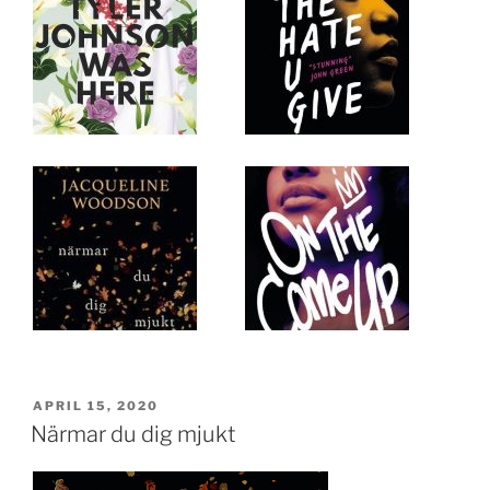
PUBLICERAT
APRIL 15, 2020
Närmar du dig mjukt