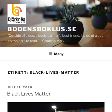
Hoppa
till
innehåll
BODENSBOKLUS.SE
"Outside of a dog, a book is a man's best friend. Inside of a dog
it's too dark to read." – Groucho Marx
Meny
ETIKETT:
BLACK-LIVES-MATTER
PUBLICERAT
JULI 31, 2020
Black Lives Matter