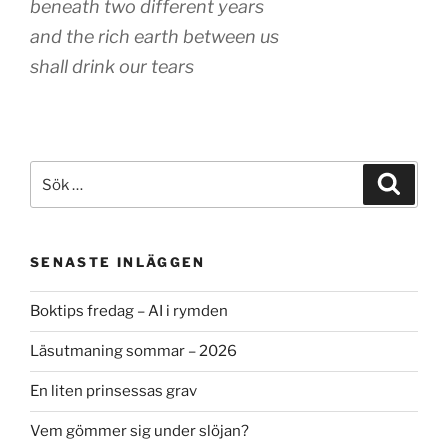
beneath two different years
and the rich earth between us
shall drink our tears
Sök
Sök
efter:
SENASTE INLÄGGEN
Boktips fredag – AI i rymden
Läsutmaning sommar – 2026
En liten prinsessas grav
Vem gömmer sig under slöjan?