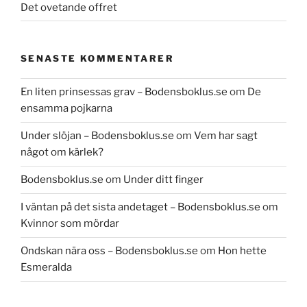
Det ovetande offret
SENASTE KOMMENTARER
En liten prinsessas grav – Bodensboklus.se
om
De
ensamma pojkarna
Under slöjan – Bodensboklus.se
om
Vem har sagt
något om kärlek?
Bodensboklus.se
om
Under ditt finger
I väntan på det sista andetaget – Bodensboklus.se
om
Kvinnor som mördar
Ondskan nära oss – Bodensboklus.se
om
Hon hette
Esmeralda