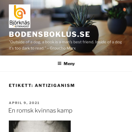
Hoppa
till
innehåll
BODENSBOKLUS.SE
"Outside of a dog, a book is a man's best friend. Inside of a dog
it's too dark to read." – Groucho Marx
Meny
ETIKETT:
ANTIZIGANISM
PUBLICERAT
APRIL 9, 2021
En romsk kvinnas kamp