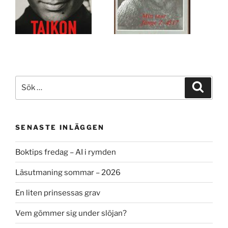
Sök
Sök
efter:
SENASTE INLÄGGEN
Boktips fredag – AI i rymden
Läsutmaning sommar – 2026
En liten prinsessas grav
Vem gömmer sig under slöjan?