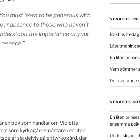
You must learn to be generous with
SENASTE IN
our absence to those who haven’t
nderstood the importance of your
Boktips fredag 
resence.”
Läsutmaning 
En liten prinse
Vem gömmer si
Det ovetande o
SENASTE K
En liten prins
 är en bok som handlar om Violette
ensamma pojk
iteln som kyrkogårdsmästare i en liten
Under slöjan –
spelar sig delvis på en kyrkogård, där