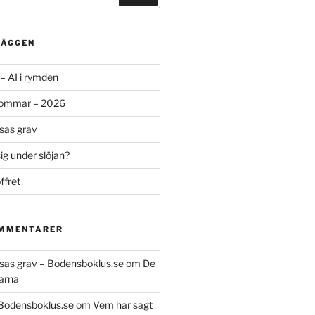
LÄGGEN
– AI i rymden
sommar – 2026
ssas grav
g under slöjan?
ffret
OMMENTARER
essas grav – Bodensboklus.se
om
De
arna
 Bodensboklus.se
om
Vem har sagt