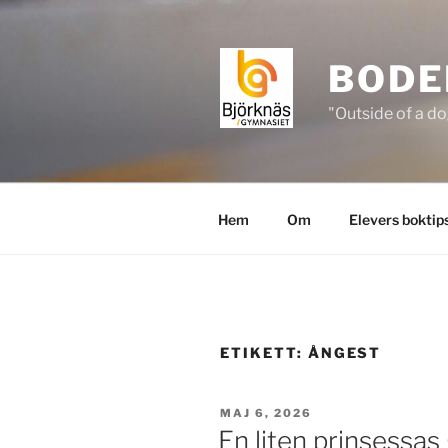
Hoppa
till
innehåll
BODE
"Outside of a do
Hem
Om
Elevers boktip
ETIKETT:
ÅNGEST
PUBLICERAT
MAJ 6, 2026
En liten prinsessas