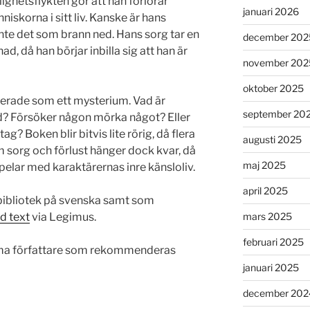
lighetsflykten gör att han förlorar
januari 2026
skorna i sitt liv. Kanske är hans
 inte det som brann ned. Hans sorg tar en
december 202
d, då han börjar inbilla sig att han är
november 202
oktober 2025
urerade som ett mysterium. Vad är
september 20
? Försöker någon mörka något? Eller
g? Boken blir bitvis lite rörig, då flera
augusti 2025
m sorg och förlust hänger dock kvar, då
maj 2025
elar med karaktärernas inre känsloliv.
april 2025
t bibliotek på svenska samt som
d text
via Legimus.
mars 2025
februari 2025
mma författare som rekommenderas
januari 2025
december 202