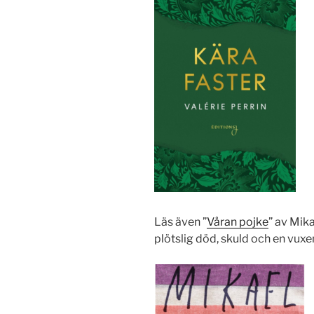
Läs även ”
Våran pojke
” av Mik
plötslig död, skuld och en vux