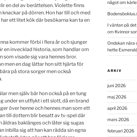
något om kärle
r en del av berättelsen. Violette finns
n knackar på dörren. Hon har till och med
Bodensboklus.
har ett litet kök där besökarna kan ta en
I väntan på de
om
Kvinnor so
vinna kommer förbi i flera år och sjunger
Ondskan nära 
är en invecklad historia, som handlar om
hette Esmeral
an som visade sig vara hennes bror.
n men en dag lättar hon sitt hjärta för
g bära på stora sorger men också
ARKIV
.
juni 2026
jälar men själv bär hon också på en tung
maj 2026
under en utflykt i ett slott, då en brand
änger över henne och hennes man som ett
april 2026
 till dottern blir besatt av tv-spel där
mars 2026
n åldras baklänges och låter sig sugas
n inbilla sig att han kan rädda sin egna
februari 2026