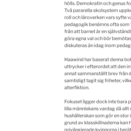
hölls. Demokratin och genus fo
Två pararella skolsystem uppk
roll och läroverken vars syfte
pedagogik benämns ofta som ”
från att barnet är en självständ
göra egna val och bör bemötas
diskuteras än idag inom pedag
Haawind har baserat denna bok
uttrycker i efterordet att den i
annat sammanställt brev från 
samtidigt tagit sig friheter, vi
alterfiktion.
Fokuset ligger dock inte bara p
lilla människans vardag då all
hushållerskan som gör en stor 
grund av klasskillnaderna kan
privilegierade kvinnorna i berät