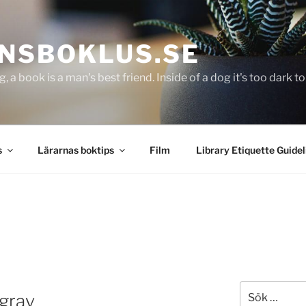
NSBOKLUS.SE
g, a book is a man's best friend. Inside of a dog it's too dark 
s
Lärarnas boktips
Film
Library Etiquette Guidel
Sök
 grav
efter: