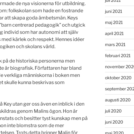
juli 2021
rmade de nya visionerna för utbildning.
om: folkskolan som hade en fostrande
juni 2021
 var att skapa goda ämbetsmän. Keys
maj 2021
barn centrerad pedagogik” och utgick
ig individ som har autonomi att själv
april 2021
 med kärlek och respekt. Hennes idéer
mars 2021
ogiken och skolans värld.
februari 2021
 på de historiska personerna men
november 202
nte är biografisk. Författaren har bland
de verkliga människorna i boken men
oktober 2020
lket skulle kunna beskrivas som
september 20
augusti 2020
å Key utan ger oss även en inblick i den
juli 2020
t skildras genom Malins ögon. Hon är
instats och besitter tyst kunskap men på
juni 2020
 hon inte blomstra som de mer
telsen. Trots detta brinner Malin för
maj 2020