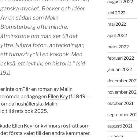
augusti 2022
ganska mycket. Böcker och idéer.
juni 2022
Av en sådan som Malin
maj 2022
Blomsterberg ofta mindre,
april 2022
åtminstone om man ser till det
yttre. Några foton, anteckningar,
mars 2022
ett tumavtryck i en kokbok. Men
februari 2022
också: ett levt liv, en historia.” (sid
januari 2022
191)
december 202
der inte om” är en roman av Malin
november 202
 berömda pedagogen
Ellen Key
(f. 1849 –
oktober 2021
römda hushållerska Malin
d till årets bok 2025.
september 20
kade Ellen Key för kvinnors rösträtt som
augusti 2021
 det första valet till den andra kammaren