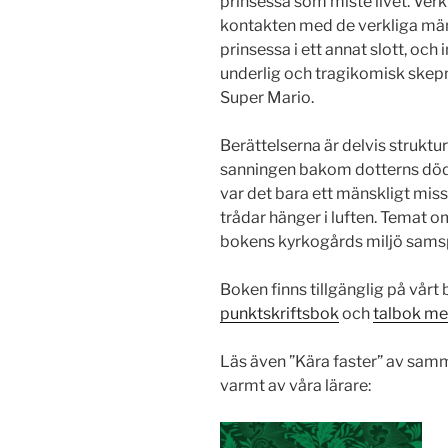
prinsessa som miste livet. Verk
kontakten med de verkliga männi
prinsessa i ett annat slott, och
underlig och tragikomisk skepna
Super Mario.
Berättelserna är delvis strukt
sanningen bakom dotterns död
var det bara ett mänskligt missta
trådar hänger i luften. Temat o
bokens kyrkogårds miljö samsp
Boken finns tillgänglig på vår
punktskriftsbok
och
talbok me
Läs även ”Kära faster” av sa
varmt av våra lärare: