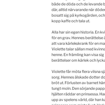
både de döda och de levande bli
där, alltid närvarande när döde
bosatt sig på kyrkogården, och 
kopp kaffe och tala ut.
Alla har sin egen historia. En k
för en grav. Hennes berättelse 
att vara kärlekskrank för en m
Violette talar sällan med kvinna
henne. En främling kan visa si
berättelser om kärlek och lycka
Violette får möta flera vilsna s
sorg. Hennes älskade dotter dog 
bröt ut. Förlusten av barnet h
tungt moln. Den sörjande pappan
hjälten räddar en prinsessa. Ha
upp av spelens värld, där han ka