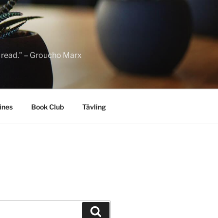
to read." – Groucho Marx
ines
Book Club
Tävling
Sök