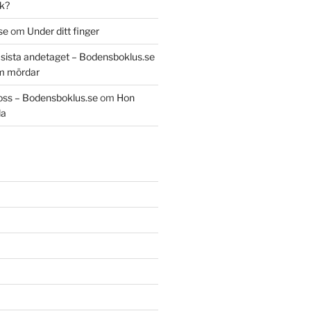
k?
se
om
Under ditt finger
t sista andetaget – Bodensboklus.se
m mördar
oss – Bodensboklus.se
om
Hon
da