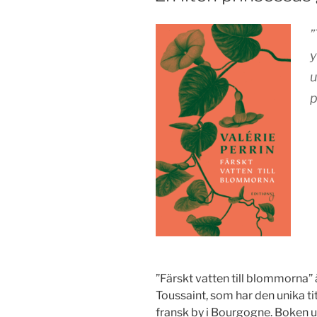
”
y
u
p
”Färskt vatten till blommorna”
Toussaint, som har den unika t
fransk by i Bourgogne. Boken ut