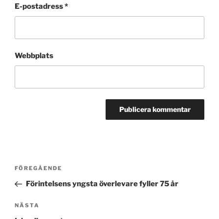
E-postadress
*
Webbplats
Inläggsnavigering
Föregående
FÖREGÅENDE
inlägg
Förintelsens yngsta överlevare fyller 75 år
Nästa
NÄSTA
inlägg