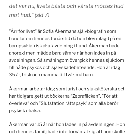
det var nu, livets bästa och värsta möttes hud
mot hud.” (sid 7)
”Ärr för livet” är
Sofia Åkermans
självbiografin som
handlar om hennes tonårstid då hon blev inlagd på en
barnpsykiatrisk akutavdelning i Lund. Åkerman hade
anorexi men mådde bara sämre när hon lades in på
avdelningen. Så småningom övergick hennes sjukdom
till både psykos och självskadebeteende. Hon är idag
35 år, frisk och mamma till två små barn.
Åkerman arbetar idag som jurist och sjuksköterska och
har tidigare gett ut böckerna ”Zebraflickan”, ”För att
överleva” och ”Slutstation rättspsyk” som alla berör
psykisk ohälsa.
Åkerman var 15 år när hon lades in på avdelningen. Hon
och hennes familj hade inte förväntat sig att hon skulle