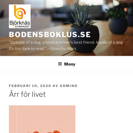
Hoppa
till
innehåll
BODENSBOKLUS.SE
"Outside of a dog, a book is a man's best friend. Inside of a dog
it's too dark to read." – Groucho Marx
Meny
PUBLICERAT
FEBRUARI 10, 2020
AV
ADMINO
Ärr för livet