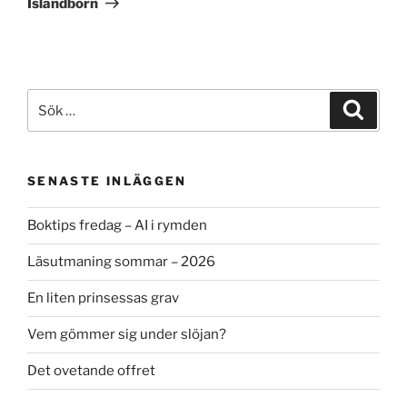
Islandborn
Sök
Sök
efter:
SENASTE INLÄGGEN
Boktips fredag – AI i rymden
Läsutmaning sommar – 2026
En liten prinsessas grav
Vem gömmer sig under slöjan?
Det ovetande offret