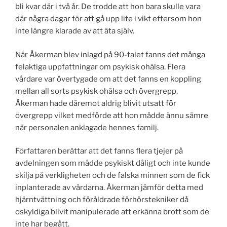
bli kvar där i två år. De trodde att hon bara skulle vara
där några dagar för att gå upp lite i vikt eftersom hon
inte längre klarade av att äta själv.
När Åkerman blev inlagd på 90-talet fanns det många
felaktiga uppfattningar om psykisk ohälsa. Flera
vårdare var övertygade om att det fanns en koppling
mellan all sorts psykisk ohälsa och övergrepp.
Åkerman hade däremot aldrig blivit utsatt för
övergrepp vilket medförde att hon mådde ännu sämre
när personalen anklagade hennes familj.
Författaren berättar att det fanns flera tjejer på
avdelningen som mådde psykiskt dåligt och inte kunde
skilja på verkligheten och de falska minnen som de fick
inplanterade av vårdarna. Åkerman jämför detta med
hjärntvättning och föråldrade förhörstekniker då
oskyldiga blivit manipulerade att erkänna brott som de
inte har begått.