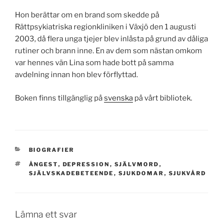
Hon berättar om en brand som skedde på
Rättpsykiatriska regionkliniken i Växjö den 1 augusti
2003, då flera unga tjejer blev inlåsta på grund av dåliga
rutiner och brann inne. En av dem som nästan omkom
var hennes vän Lina som hade bott på samma
avdelning innan hon blev förflyttad.
Boken finns tillgänglig på
svenska
på vårt bibliotek.
KATEGORIER
BIOGRAFIER
TAGGAR
ÅNGEST
,
DEPRESSION
,
SJÄLVMORD
,
SJÄLVSKADEBETEENDE
,
SJUKDOMAR
,
SJUKVÅRD
Lämna ett svar