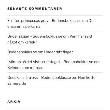
SENASTE KOMMENTARER
En liten prinsessas grav – Bodensboklus.se
om
De
ensamma pojkarna
Under slöjan – Bodensboklus.se
om
Vem har sagt
något om kärlek?
Bodensboklus.se
om
Under ditt finger
I väntan på det sista andetaget – Bodensboklus.se
om
Kvinnor som mördar
Ondskan nära oss – Bodensboklus.se
om
Hon hette
Esmeralda
ARKIV